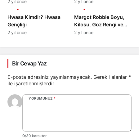
Vücut Ölçüleri
2 yıl önce
2 yıl önce
Biyografi
Biyografi
Hwasa Kimdir? Hwasa
Margot Robbie Boyu,
Gençliği
Kilosu, Göz Rengi ve
Vücut Ölçüleri
2 yıl önce
2 yıl önce
Bir Cevap Yaz
E-posta adresiniz yayınlanmayacak.
Gerekli alanlar
*
ile işaretlenmişlerdir
YORUMUNUZ
*
0
/30 karakter