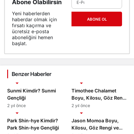
Abone Olabilirsin
Yeni haberlerden
haberdar olmak için
ABONE OL
fırsatı kaçırma ve
ücretsiz e-posta
aboneliğini hemen
başlat.
Benzer Haberler
Biyografi
Biyografi
Sunmi Kimdir? Sunmi
Timothee Chalamet
Gençliği
Boyu, Kilosu, Göz Rengi
ve Vücut Ölçüleri
2 yıl önce
2 yıl önce
Biyografi
Biyografi
Park Shin-hye Kimdir?
Jason Momoa Boyu,
Park Shin-hye Gençliği
Kilosu, Göz Rengi ve