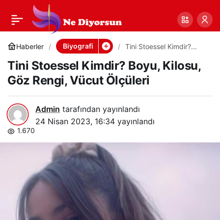
Tini Stoessel Kimdir?
0
Paylaş
Boyu, Kilosu, Göz
Biyografi
Haberler
Tini Stoessel Kimdir?
Boyu, Kilosu, Göz Rengi,
Tini Stoessel Kimdir? Boyu, Kilosu,
Vücut Ölçüleri
Rengi, Vücut Ölçüleri
Göz Rengi, Vücut Ölçüleri
Admin
tarafından yayınlandı
24 Nisan 2023, 16:34
yayınlandı
1.670