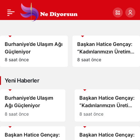
Burhaniye’de Ulaşım Ağı Güçleniyor
Başkan Hatice Gençay:
Başkan Hatice Gençay:
Burhaniye Belediyesi Fen İşleri Müdürlüğü ekipleri, ilçe genelinde
Başkan Hatice Gençay:
Başkan Eşki’den
ulaşımı daha güvenli ve konforlu hale getirmek amacıyla yol yapım,
“Kadınlarımızın Üretim
“Didim’in Minik Ev
bakım ve onarım çalışmalarını aralıksız sürdürüyor.
“Didim’in Her
Çamdibi çıkarması:
Gücünü Destekliyoruz”
Sahiplerine Sahip
Noktasında Gece
“Halkımızın içinde,
Çıkmaya Devam
Gündem
Gündem
Gündüz Sahadayız”
Bornova’nın
Edeceğiz”
Burhaniye’de Ulaşım Ağı
Başkan Hatice Gençay:
hizmetindeyiz”
Güçleniyor
“Kadınlarımızın Üretim
Gücünü Destekliyoruz”
8 saat önce
8 saat önce
Yeni Haberler
Gündem
Gündem
Burhaniye’de Ulaşım
Başkan Hatice Gençay:
Ağı Güçleniyor
“Kadınlarımızın Üretim
Gücünü Destekliyoruz”
8 saat önce
8 saat önce
Gündem
Gündem
Başkan Hatice Gençay:
Başkan Hatice Gençay: