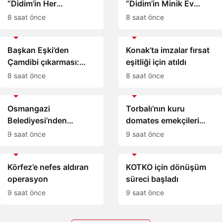
“Didim’in Her
“Didim’in Minik Ev
Noktasında Gece
Sahiplerine Sahip
8 saat önce
8 saat önce
Gündüz Sahadayız”
Çıkmaya Devam
Gündem
Gündem
Edeceğiz”
Başkan Eşki’den
Konak’ta imzalar fırsat
Çamdibi çıkarması:
eşitliği için atıldı
“Halkımızın içinde,
8 saat önce
8 saat önce
Bornova’nın
Gündem
Gündem
hizmetindeyiz”
Osmangazi
Torbalı’nın kuru
Belediyesi’nden
domates emekçileri
İstihdam Sağlayan
yalnız bırakılmadı
9 saat önce
9 saat önce
Buluşmalar
Gündem
Gündem
Körfez’e nefes aldıran
KOTKO için dönüşüm
operasyon
süreci başladı
9 saat önce
9 saat önce