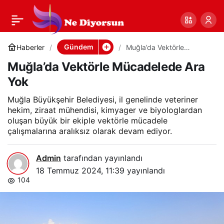
Muğla’da Vektörle
0
Paylaş
Mücadelede Ara Yok
Gündem
Haberler
Muğla’da Vektörle
Mücadelede Ara Yok
Muğla’da Vektörle Mücadelede Ara
Yok
Muğla Büyükşehir Belediyesi, il genelinde veteriner
hekim, ziraat mühendisi, kimyager ve biyologlardan
oluşan büyük bir ekiple vektörle mücadele
çalışmalarına aralıksız olarak devam ediyor.
Admin
tarafından yayınlandı
18 Temmuz 2024, 11:39
yayınlandı
104