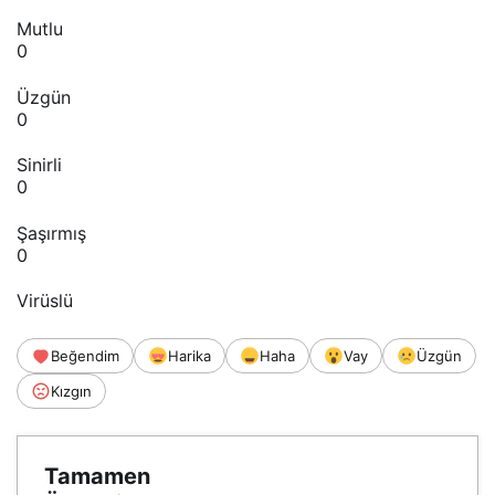
Mutlu
0
Üzgün
0
Sinirli
0
Şaşırmış
0
Virüslü
Beğendim
Harika
Haha
Vay
Üzgün
Kızgın
Tamamen