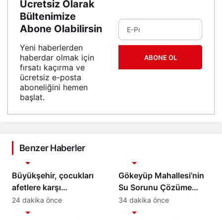
Ücretsiz Olarak
Bültenimize
Abone Olabilirsin
Yeni haberlerden
haberdar olmak için
ABONE OL
fırsatı kaçırma ve
ücretsiz e-posta
aboneliğini hemen
başlat.
Benzer Haberler
Gündem
Gündem
Büyükşehir, çocukları
Gökeyüp Mahallesi’nin
afetlere karşı
Su Sorunu Çözüme
bilinçlendiriyor
Kavuşturuldu
24 dakika önce
34 dakika önce
Gündem
Gündem