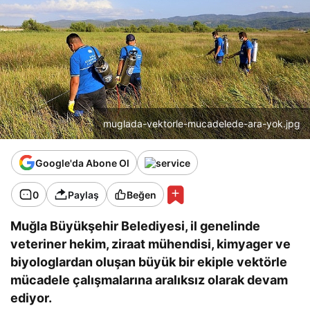
muglada-vektorle-mucadelede-ara-yok.jpg
Google'da Abone Ol
0
Paylaş
Beğen
Muğla Büyükşehir Belediyesi, il genelinde
veteriner hekim, ziraat mühendisi, kimyager ve
biyologlardan oluşan büyük bir ekiple vektörle
mücadele çalışmalarına aralıksız olarak devam
ediyor.