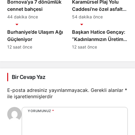
Bornova’ya 7 dönümlük
Karamürsel Plaj Yolu
cennet bahçesi
Caddesi’ne özel asfalt
dokunuşu
44 dakika önce
54 dakika önce
Gündem
Gündem
Burhaniye’de Ulaşım Ağı
Başkan Hatice Gençay:
Güçleniyor
“Kadınlarımızın Üretim
Gücünü Destekliyoruz”
12 saat önce
12 saat önce
Bir Cevap Yaz
E-posta adresiniz yayınlanmayacak.
Gerekli alanlar
*
ile işaretlenmişlerdir
YORUMUNUZ
*