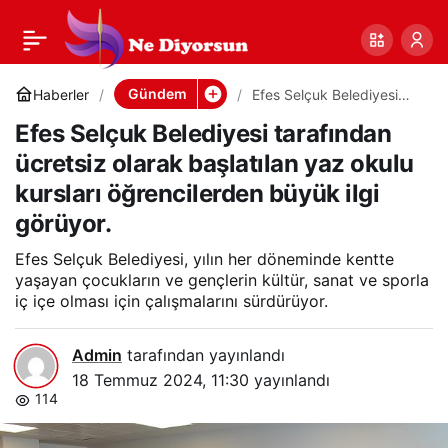
Efes Selçuk
0
Paylaş
Belediyesi tarafından
Gündem
Haberler
Efes Selçuk Belediyesi
tarafından ücretsiz olarak
Efes Selçuk Belediyesi tarafından
başlatılan yaz okulu
ücretsiz olarak
kursları öğrencilerden
ücretsiz olarak başlatılan yaz okulu
büyük ilgi görüyor.
kursları öğrencilerden büyük ilgi
başlatılan yaz okulu
görüyor.
kursları öğrencilerden
Efes Selçuk Belediyesi, yılın her döneminde kentte
yaşayan çocukların ve gençlerin kültür, sanat ve sporla
iç içe olması için çalışmalarını sürdürüyor.
büyük ilgi görüyor.
Admin
tarafından yayınlandı
18 Temmuz 2024, 11:30
yayınlandı
114