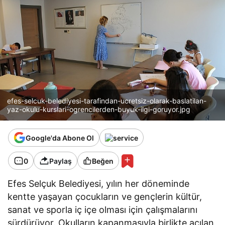
efes-selcuk-belediyesi-tarafindan-ucretsiz-olarak-baslatilan-
yaz-okulu-kurslari-ogrencilerden-buyuk-ilgi-goruyor.jpg
Google'da Abone Ol
0
Paylaş
Beğen
Efes Selçuk Belediyesi, yılın her döneminde
kentte yaşayan çocukların ve gençlerin kültür,
sanat ve sporla iç içe olması için çalışmalarını
sürdürüyor. Okulların kapanmasıyla birlikte açılan