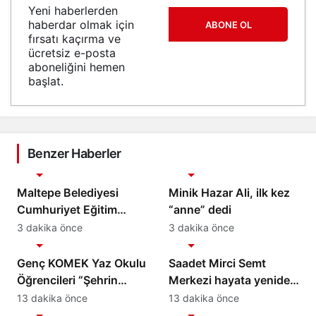
Yeni haberlerden
haberdar olmak için
ABONE OL
fırsatı kaçırma ve
ücretsiz e-posta
aboneliğini hemen
başlat.
Benzer Haberler
Gündem
Gündem
Maltepe Belediyesi
Minik Hazar Ali, ilk kez
Cumhuriyet Eğitim
“anne” dedi
Merkezi’nin başarı oranı
3 dakika önce
3 dakika önce
Gündem
Gündem
yüzde 94,3
Genç KOMEK Yaz Okulu
Saadet Mirci Semt
Öğrencileri “Şehrin
Merkezi hayata yeniden
Kalbinde Yolculuk”
açılan kapısı oldu
13 dakika önce
13 dakika önce
Gündem
Gündem
Yaptı