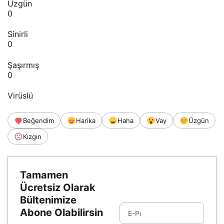
Üzgün
0
Sinirli
0
Şaşırmış
0
Virüslü
Beğendim
Harika
Haha
Vay
Üzgün
Kızgın
Tamamen
Ücretsiz Olarak
Bültenimize
Abone Olabilirsin