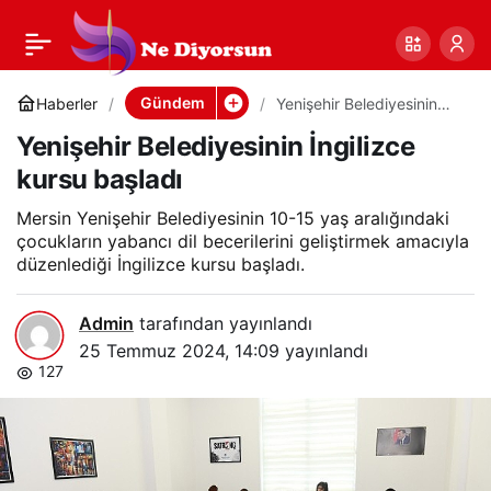
Yenişehir
0
Paylaş
Belediyesinin
Gündem
Haberler
Yenişehir Belediyesinin
İngilizce kursu başladı
Yenişehir Belediyesinin İngilizce
İngilizce kursu başladı
kursu başladı
Mersin Yenişehir Belediyesinin 10-15 yaş aralığındaki
çocukların yabancı dil becerilerini geliştirmek amacıyla
düzenlediği İngilizce kursu başladı.
Admin
tarafından yayınlandı
25 Temmuz 2024, 14:09
yayınlandı
127