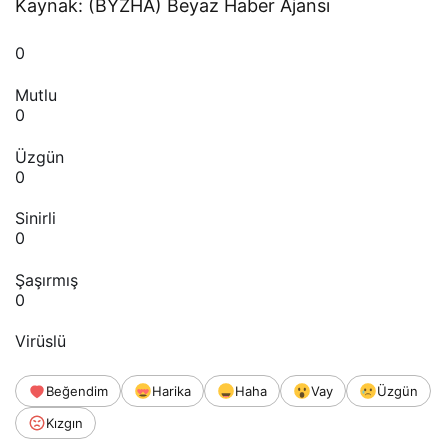
Kaynak: (BYZHA) Beyaz Haber Ajansı
0
Mutlu
0
Üzgün
0
Sinirli
0
Şaşırmış
0
Virüslü
Beğendim
Harika
Haha
Vay
Üzgün
Kızgın