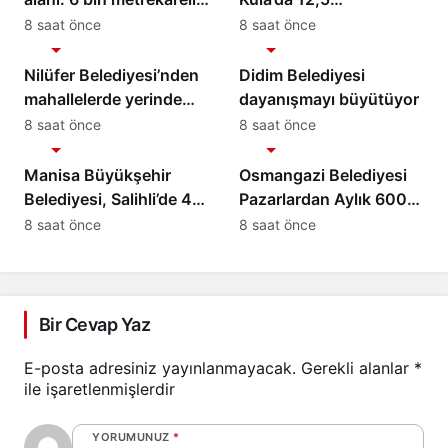
park hizmete açılıyor
Kilometrelik Yol Hamlesi
8 saat önce
8 saat önce
Gündem
Gündem
Nilüfer Belediyesi’nden
Didim Belediyesi
mahallelerde yerinde
dayanışmayı büyütüyor
inceleme
8 saat önce
8 saat önce
Gündem
Gündem
Manisa Büyükşehir
Osmangazi Belediyesi
Belediyesi, Salihli’de 4
Pazarlardan Aylık 600
Caddeyi Sıcak Asfaltla
Ton Atık Topluyor
8 saat önce
8 saat önce
Yeniliyor
Bir Cevap Yaz
E-posta adresiniz yayınlanmayacak.
Gerekli alanlar
*
ile işaretlenmişlerdir
YORUMUNUZ
*