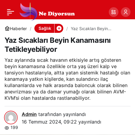
Yaz Sıcakları Beyin
0
Paylaş
Kanamasını
Sağlık
Haberler
Yaz Sıcakları Beyin
Kanamasını Tetikleyebiliyor
Yaz Sıcakları Beyin Kanamasını
Tetikleyebiliyor
Tetikleyebiliyor
Yaz aylarında sıcak havanın etkisiyle artış gösteren
beyin kanamasına özellikle orta yaş üzeri kalp ve
tansiyon hastalarıyla, altta yatan sistemik hastalığı olan
kanamaya yatkın kişilerde, kan sulandırıcı ilaç
kullananlarda ve halk arasında baloncuk olarak bilinen
anevrizması ya da damar yumağı olarak bilinen AVM-
KVM’si olan hastalarda rastlanabiliyor.
Admin
tarafından yayınlandı
16 Temmuz 2024, 09:22
yayınlandı
199