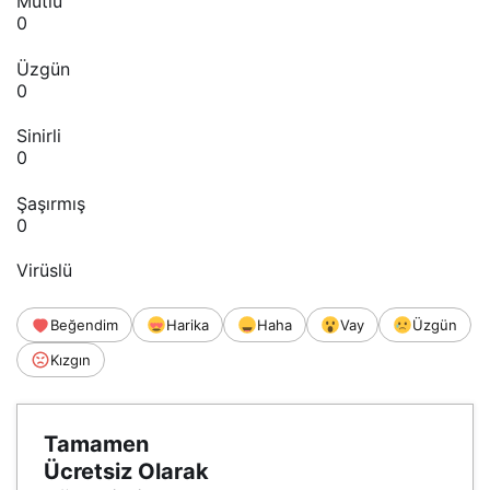
Mutlu
0
Üzgün
0
Sinirli
0
Şaşırmış
0
Virüslü
Beğendim
Harika
Haha
Vay
Üzgün
Kızgın
Tamamen
Ücretsiz Olarak