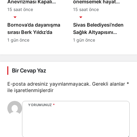
Anevrizması Kapalı
önemsemek hayat
Yöntemle Tedavi Edildi
kurtarıyor
15 saat önce
15 saat önce
Sağlık
Sağlık
Bornova’da dayanışma
Sivas Belediyesi’nden
sırası Berk Yıldız’da
Sağlık Altyapısını
Güçlendirecek Yatırım
1 gün önce
1 gün önce
Bir Cevap Yaz
E-posta adresiniz yayınlanmayacak.
Gerekli alanlar
*
ile işaretlenmişlerdir
YORUMUNUZ
*