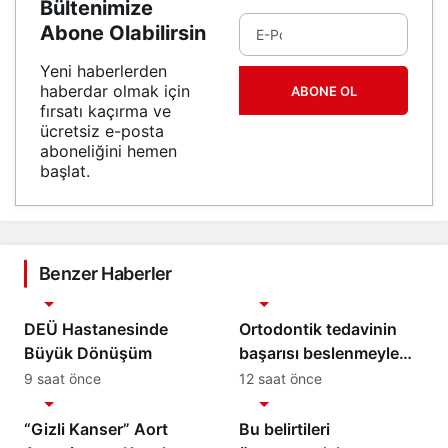
Bültenimize
Abone Olabilirsin
Yeni haberlerden
haberdar olmak için
ABONE OL
fırsatı kaçırma ve
ücretsiz e-posta
aboneliğini hemen
başlat.
Benzer Haberler
Sağlık
Sağlık
DEÜ Hastanesinde
Ortodontik tedavinin
Büyük Dönüşüm
başarısı beslenmeyle
başlar!
9 saat önce
12 saat önce
Sağlık
Sağlık
“Gizli Kanser” Aort
Bu belirtileri