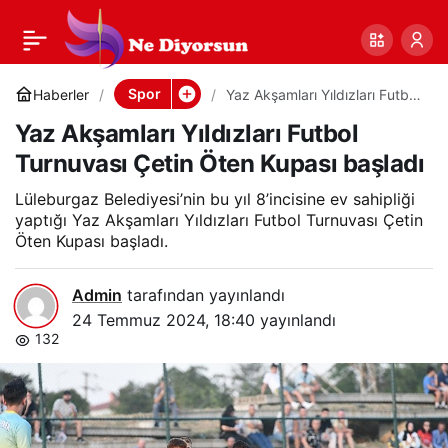
Yaz Akşamları
0
Paylaş
Yıldızları Futbol
Spor
Haberler
Yaz Akşamları Yıldızları Futbol
Turnuvası Çetin Öten Kupası
Yaz Akşamları Yıldızları Futbol
başladı
Turnuvası Çetin Öten
Turnuvası Çetin Öten Kupası başladı
Kupası başladı
Lüleburgaz Belediyesi’nin bu yıl 8’incisine ev sahipliği
yaptığı Yaz Akşamları Yıldızları Futbol Turnuvası Çetin
Öten Kupası başladı.
Admin
tarafından yayınlandı
24 Temmuz 2024, 18:40
yayınlandı
132