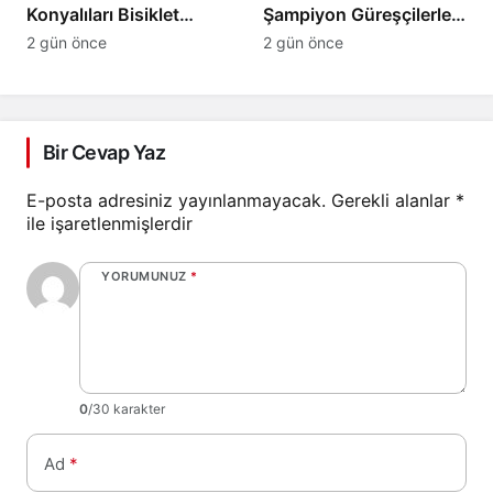
Konyalıları Bisiklet
Şampiyon Güreşçilerle
Festivali’ne Davet Etti
Buluştu
2 gün önce
2 gün önce
Bir Cevap Yaz
E-posta adresiniz yayınlanmayacak.
Gerekli alanlar
*
ile işaretlenmişlerdir
YORUMUNUZ
*
0
/30 karakter
Ad
*