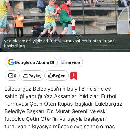
yaz-aksamlari-yildizlari-futbol-turnuvasi-cetin-oten-kupasi-
basladi.jpg
Google'da Abone Ol
0
Paylaş
Beğen
Lüleburgaz Belediyesi’nin bu yıl 8’incisine ev
sahipliği yaptığı Yaz Akşamları Yıldızları Futbol
Turnuvası Çetin Öten Kupası başladı. Lüleburgaz
Belediye Başkanı Dr. Murat Gerenli ve eski
futbolcu Çetin Öten’in vuruşuyla başlayan
turnuvanın kıyasıya mücadeleye sahne olması