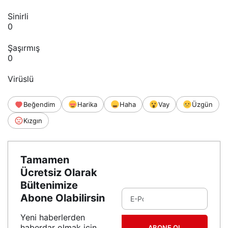
Sinirli
0
Şaşırmış
0
Virüslü
Beğendim
Harika
Haha
Vay
Üzgün
Kızgın
Tamamen
Ücretsiz Olarak
Bültenimize
Abone Olabilirsin
Yeni haberlerden
haberdar olmak için
ABONE OL