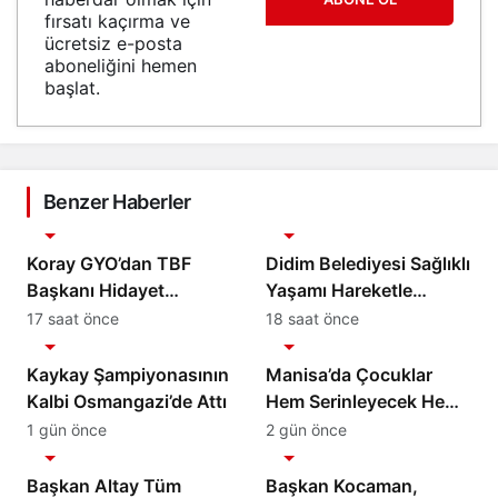
fırsatı kaçırma ve
ücretsiz e-posta
aboneliğini hemen
başlat.
Benzer Haberler
Spor
Spor
Koray GYO’dan TBF
Didim Belediyesi Sağlıklı
Başkanı Hidayet
Yaşamı Hareketle
Türkoğlu’na ziyaret
Destekliyor
17 saat önce
18 saat önce
Spor
Spor
Kaykay Şampiyonasının
Manisa’da Çocuklar
Kalbi Osmangazi’de Attı
Hem Serinleyecek Hem
Yüzme Öğrenecek
1 gün önce
2 gün önce
Spor
Spor
Başkan Altay Tüm
Başkan Kocaman,