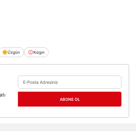
Üzgün
Kızgın
atı
ABONE OL