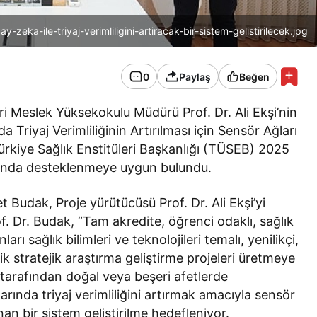
ay-zeka-ile-triyaj-verimliligini-artiracak-bir-sistem-gelistirilecek.jpg
0
Paylaş
Beğen
ri Meslek Yüksekokulu Müdürü Prof. Dr. Ali Ekşi’nin
 Triyaj Verimliliğinin Artırılması için Sensör Ağları
Türkiye Sağlık Enstitüleri Başkanlığı (TÜSEB) 2025
mında desteklenmeye uygun bulundu.
 Budak, Proje yürütücüsü Prof. Dr. Ali Ekşi’yi
of. Dr. Budak, “Tam akredite, öğrenci odaklı, sağlık
arı sağlık bilimleri ve teknolojileri temalı, yenilikçi,
ik stratejik araştırma geliştirme projeleri üretmeye
i tarafından doğal veya beşeri afetlerde
rında triyaj verimliliğini artırmak amacıyla sensör
nan bir sistem geliştirilme hedefleniyor.