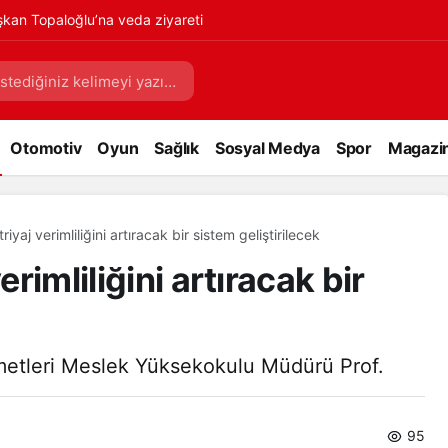
kan Topaloğlu’na veda ziyareti
Otomotiv
Oyun
Sağlık
Sosyal Medya
Spor
Magazi
riyaj verimliliğini artıracak bir sistem geliştirilecek
erimliliğini artıracak bir
zmetleri Meslek Yüksekokulu Müdürü Prof.
95