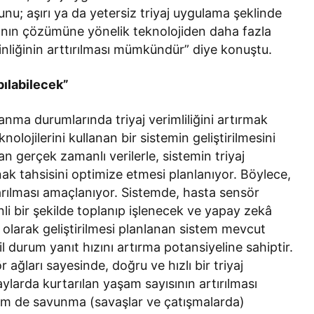
unu; aşırı ya da yetersiz triyaj uygulama şeklinde
rının çözümüne yönelik teknolojiden daha fazla
kinliğinin arttırılması mümkündür” diye konuştu.
pılabilecek”
alanma durumlarında triyaj verimliliğini artırmak
olojilerini kullanan bir sistemin geliştirilmesini
n gerçek zamanlı verilerle, sistemin triyaj
k tahsisini optimize etmesi planlanıyor. Böylece,
arılması amaçlanıyor. Sistemde, hasta sensör
nli bir şekilde toplanıp işlenecek ve yapay zekâ
l olarak geliştirilmesi planlanan sistem mevcut
cil durum yanıt hızını artırma potansiyeline sahiptir.
ğları sayesinde, doğru ve hızlı bir triyaj
aylarda kurtarılan yaşam sayısının artırılması
hem de savunma (savaşlar ve çatışmalarda)