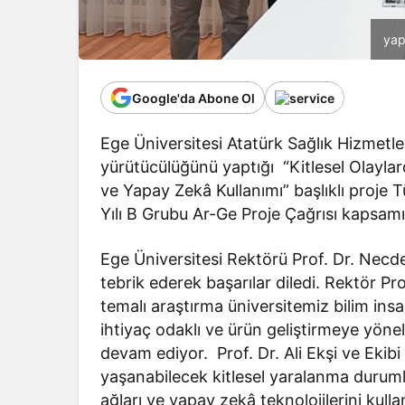
yap
Google'da Abone Ol
Ege Üniversitesi Atatürk Sağlık Hizmetle
yürütücülüğünü yaptığı “Kitlesel Olaylarda
ve Yapay Zekâ Kullanımı” başlıklı proje 
Yılı B Grubu Ar-Ge Proje Çağrısı kapsa
Ege Üniversitesi Rektörü Prof. Dr. Necdet
tebrik ederek başarılar diledi. Rektör Pr
temalı araştırma üniversitemiz bilim insanl
ihtiyaç odaklı ve ürün geliştirmeye yönel
devam ediyor. Prof. Dr. Ali Ekşi ve Ekib
yaşanabilecek kitlesel yaralanma durumla
ağları ve yapay zekâ teknolojilerini kulla