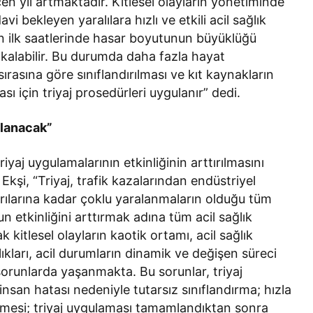
n yıl artmaktadır. Kitlesel olayların yönetiminde
vi bekleyen yaralılara hızlı ve etkili acil sağlık
rın ilk saatlerinde hasar boyutunun büyüklüğü
 kalabilir. Bu durumda daha fazla hayat
sırasına göre sınıflandırılması ve kıt kaynakların
sı için triyaj prosedürleri uygulanır” dedi.
nlanacak”
iyaj uygulamalarının etkinliğinin arttırılmasını
kşi, “Triyaj, trafik kazalarından endüstriyel
ırılarına kadar çoklu yaralanmaların olduğu tüm
n etkinliğini arttırmak adına tüm acil sağlık
 kitlesel olayların kaotik ortamı, acil sağlık
lıkları, acil durumların dinamik ve değişen süreci
 sorunlarda yaşanmakta. Bu sorunlar, triyaj
insan hatası nedeniyle tutarsız sınıflandırma; hızla
mesi; triyaj uygulaması tamamlandıktan sonra