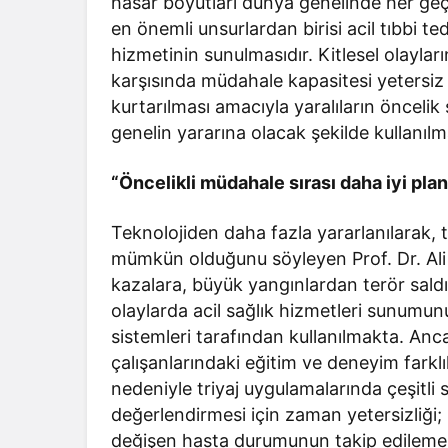
hasar boyutları dünya genelinde her geçe
en önemli unsurlardan birisi acil tıbbi teda
hizmetinin sunulmasıdır. Kitlesel olayla
karşısında müdahale kapasitesi yetersiz
kurtarılması amacıyla yaralıların öncelik 
genelin yararına olacak şekilde kullanılma
“Öncelikli müdahale sırası daha iyi pla
Teknolojiden daha fazla yararlanılarak, tr
mümkün olduğunu söyleyen Prof. Dr. Ali E
kazalara, büyük yangınlardan terör sald
olaylarda acil sağlık hizmetleri sunumunu
sistemleri tarafından kullanılmakta. Ancak
çalışanlarındaki eğitim ve deneyim farklı
nedeniyle triyaj uygulamalarında çeşitli
değerlendirmesi için zaman yetersizliği; 
değişen hasta durumunun takip edileme