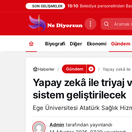
15:10
Belediye personelinden Baş
SON GELIŞMELER
Biyografi
Diğer
Ekonomi
Gündem
Gündem
Haberler
Yapay zekâ ile t
Yapay zekâ ile triyaj v
sistem geliştirilecek
Ege Üniversitesi Atatürk Sağlık Hi
Admin
tarafından yayınlandı