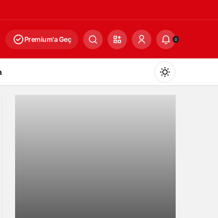
Premium'a Geç
0
n
Gündüz Modu
Gündüz modunu seçin.
Gece Modu
Gece modunu seçin.