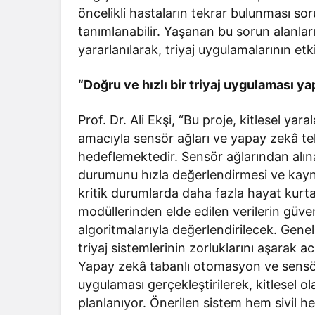
öncelikli hastaların tekrar bulunması sor
tanımlanabilir. Yaşanan bu sorun alanla
yararlanılarak, triyaj uygulamalarının et
“Doğru ve hızlı bir triyaj uygulaması ya
Prof. Dr. Ali Ekşi, “Bu proje, kitlesel yar
amacıyla sensör ağları ve yapay zekâ tekn
hedeflemektedir. Sensör ağlarından alına
durumunu hızla değerlendirmesi ve kayna
kritik durumlarda daha fazla hayat kurt
modüllerinden elde edilen verilerin güve
algoritmalarıyla değerlendirilecek. Gene
triyaj sistemlerinin zorluklarını aşarak a
Yapay zekâ tabanlı otomasyon ve sensör a
uygulaması gerçekleştirilerek, kitlesel ol
planlanıyor. Önerilen sistem hem sivil 