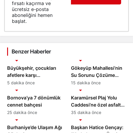
fırsatı kaçırma ve
ücretsiz e-posta
aboneliğini hemen
başlat.
Benzer Haberler
Gündem
Gündem
Büyükşehir, çocukları
Gökeyüp Mahallesi’nin
afetlere karşı
Su Sorunu Çözüme
bilinçlendiriyor
Kavuşturuldu
5 dakika önce
15 dakika önce
Gündem
Gündem
Bornova’ya 7 dönümlük
Karamürsel Plaj Yolu
cennet bahçesi
Caddesi’ne özel asfalt
dokunuşu
25 dakika önce
35 dakika önce
Gündem
Gündem
Burhaniye’de Ulaşım Ağı
Başkan Hatice Gençay: