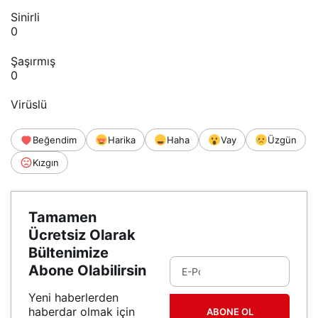
Sinirli
0
Şaşırmış
0
Virüslü
Beğendim
Harika
Haha
Vay
Üzgün
Kızgın
Tamamen
Ücretsiz Olarak
Bültenimize
Abone Olabilirsin
Yeni haberlerden
haberdar olmak için
ABONE OL