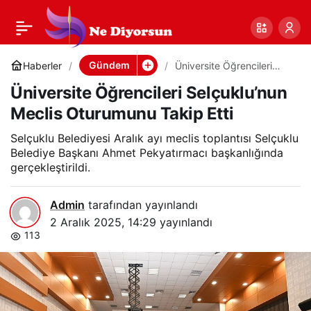
Üniversite Öğrencileri
0
Paylaş
Selçuklu’nun Meclis
Gündem
Haberler
Üniversite Öğrencileri
Selçuklu’nun Meclis
Üniversite Öğrencileri Selçuklu’nun
Oturumunu Takip Etti
Oturumunu Takip Etti
Meclis Oturumunu Takip Etti
Selçuklu Belediyesi Aralık ayı meclis toplantısı Selçuklu
Belediye Başkanı Ahmet Pekyatırmacı başkanlığında
gerçekleştirildi.
Admin
tarafından yayınlandı
2 Aralık 2025, 14:29
yayınlandı
113