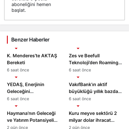
aboneliğini hemen
başlat.
Benzer Haberler
Ekonomi
Ekonomi
K. Menderes’te AKTAŞ
Zes ve Beefull
Bereketi
Teknoloji’den Roaming
İş Birliği
6 saat önce
6 saat önce
Ekonomi
Ekonomi
YEDAŞ, Enerjinin
VakıfBank’ın aktif
Geleceğini
büyüklüğü yıllık bazda
Şekillendirecek Genç
yüzde 28 artışla 5,8
6 saat önce
6 saat önce
Ekonomi
Ekonomi
Yetenekleri Arıyor
trilyon TL’yi aştı
Haymana’nın Geleceği
Kuru meyve sektörü 2
ve Yatırım Potansiyeli
milyar dolar ihracat
Masaya Yatırıldı
hedefi için Ankara’dan
2 gün önce
2 gün önce