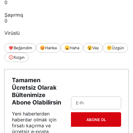
0
Şaşırmış
0
Virüslü
Beğendim
Harika
Haha
Vay
Üzgün
Kızgın
Tamamen
Ücretsiz Olarak
Bültenimize
Abone Olabilirsin
Yeni haberlerden
haberdar olmak için
ABONE OL
fırsatı kaçırma ve
ücretsiz e-posta