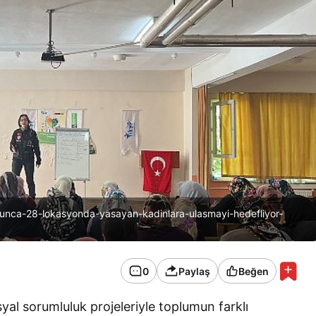
oyunca-28-lokasyonda-yasayan-kadinlara-ulasmayi-hedefliyor-
0
Paylaş
Beğen
al sorumluluk projeleriyle toplumun farklı