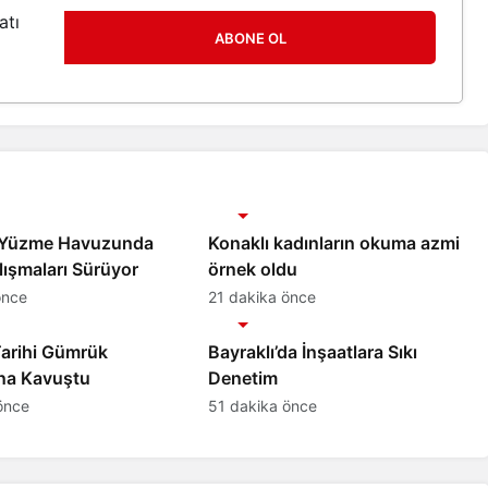
atı
ABONE OL
Gündem
 Yüzme Havuzunda
Konaklı kadınların okuma azmi
ışmaları Sürüyor
örnek oldu
önce
21 dakika önce
Gündem
Tarihi Gümrük
Bayraklı’da İnşaatlara Sıkı
na Kavuştu
Denetim
önce
51 dakika önce