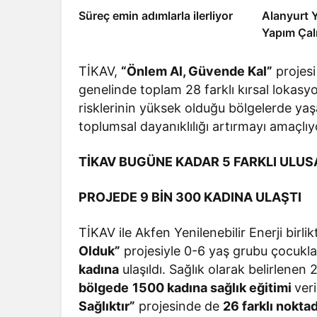
Süreç emin adımlarla ilerliyor
Alanyurt
Yapım Çal
TİKAV,
“Önlem Al, Güvende Kal”
projesi
genelinde toplam 28 farklı kırsal lokasy
risklerinin yüksek olduğu bölgelerde yaşa
toplumsal dayanıklılığı artırmayı amaçlıy
TİKAV BUGÜNE KADAR 5 FARKLI ULUS
PROJEDE 9 BİN 300 KADINA ULAŞTI
TİKAV ile Akfen Yenilenebilir Enerji birli
Olduk”
projesiyle 0-6 yaş grubu çocukl
kadına
ulaşıldı. Sağlık olarak belirlenen
bölgede
1500 kadına sağlık eğitimi
veri
Sağlıktır”
projesinde de
26 farklı nokta