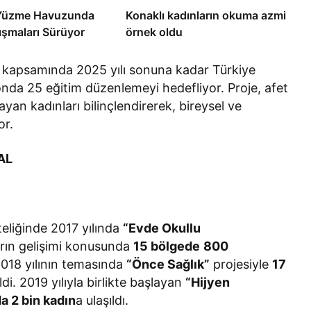
 Yüzme Havuzunda
Konaklı kadınların okuma azmi
ışmaları Sürüyor
örnek oldu
 kapsamında 2025 yılı sonuna kadar Türkiye
onda 25 eğitim düzenlemeyi hedefliyor. Proje, afet
yan kadınları bilinçlendirerek, bireysel ve
or.
AL
kteliğinde 2017 yılında
“Evde Okullu
arın gelişimi konusunda
15 bölgede
800
 2018 yılının temasında
“Önce Sağlık”
projesiyle
17
ldi. 2019 yılıyla birlikte başlayan
“Hijyen
da 2 bin kadın
a ulaşıldı.