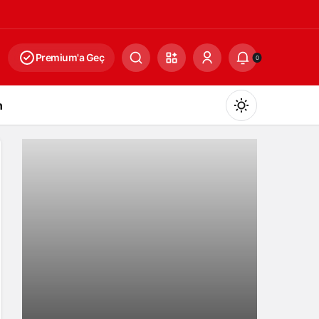
Premium'a Geç
0
n
Gündüz Modu
Gündüz modunu seçin.
Gece Modu
Gece modunu seçin.