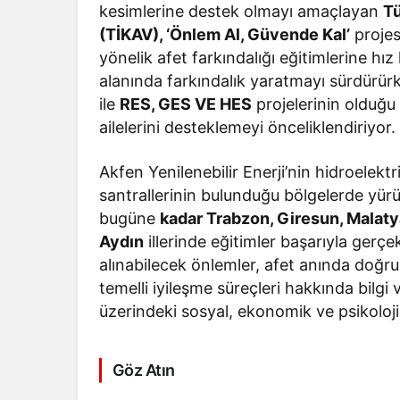
kesimlerine destek olmayı amaçlayan
Tü
(TİKAV), ‘Önlem Al, Güvende Kal’
projes
yönelik afet farkındalığı eğitimlerine h
alanında farkındalık yaratmayı sürdürürk
ile
RES, GES VE HES
projelerinin olduğu 
ailelerini desteklemeyi önceliklendiriyor.
Akfen Yenilenebilir Enerji’nin hidroelek
santrallerinin bulunduğu bölgelerde yürü
bugüne
kadar Trabzon, Giresun, Malatya
Aydın
illerinde eğitimler başarıyla gerçe
alınabilecek önlemler, afet anında doğr
temelli iyileşme süreçleri hakkında bilgi v
üzerindeki sosyal, ekonomik ve psikolojik 
Göz Atın