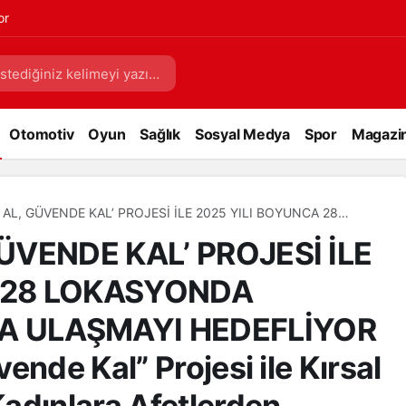
or
Otomotiv
Oyun
Sağlık
Sosyal Medya
Spor
Magazi
ÜVENDE KAL’ PROJESİ İLE 2025 YILI BOYUNCA 28
YAN KADINLARA ULAŞMAYI HEDEFLİYOR TİKAV, “Önlem
GÜVENDE KAL’ PROJESİ İLE
” Projesi ile Kırsal Bölgelerde Yaşayan Kadınlara Afetlerden
 Veriyor
A 28 LOKASYONDA
A ULAŞMAYI HEDEFLİYOR
ende Kal” Projesi ile Kırsal
adınlara Afetlerden