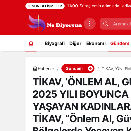
11:00
Süreç emin adımlarla ilerliy
SON GELIŞMELER
Biyografi
Diğer
Ekonomi
Gündem
Gündem
Haberler
TİKAV, ‘ÖNLEM AL, G
LOKASYONDA YAŞA
TİKAV, ‘ÖNLEM AL, 
Al, Güvende Kal
Korunma Eğitimi
2025 YILI BOYUNC
YAŞAYAN KADINLAR
TİKAV, “Önlem Al, Güv
Bölgelerde Yaşayan K