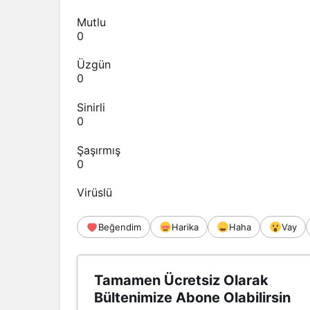
Mutlu
0
Üzgün
0
Sinirli
0
Şaşırmış
0
Virüslü
Beğendim
Harika
Haha
Vay
Tamamen Ücretsiz Olarak
Bültenimize Abone Olabilirsin