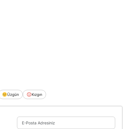
Üzgün
Kızgın