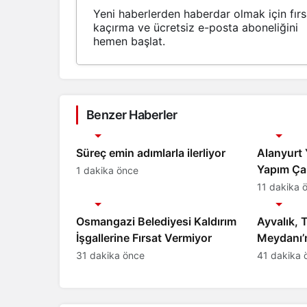
Yeni haberlerden haberdar olmak için fırs
kaçırma ve ücretsiz e-posta aboneliğini
hemen başlat.
Benzer Haberler
Gündem
Gündem
Süreç emin adımlarla ilerliyor
Alanyurt
Yapım Çal
1 dakika önce
11 dakika 
Gündem
Gündem
Osmangazi Belediyesi Kaldırım
Ayvalık, 
İşgallerine Fırsat Vermiyor
Meydanı’
31 dakika önce
41 dakika 