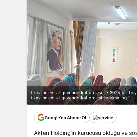
tikav-onlem-al-guvende-kal-projesi-ile-2025-yili-b
tikav-onlem-al-guvende-kal-projesi-ile-kirsa.jpg
Google'da Abone Ol
Akfen Holding’in kurucusu olduğu ve sosy