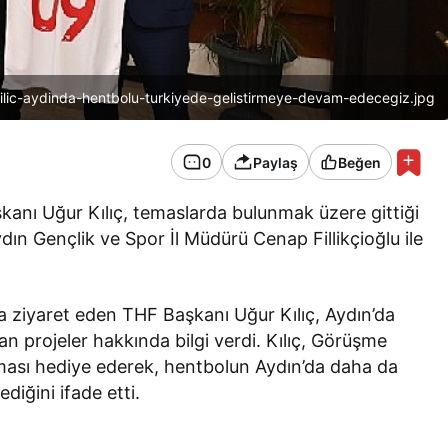
kilic-aydinda-hentbolu-turkiyede-gelistirmeye-devam-edecegiz.jpg
0
Paylaş
Beğen
anı Uğur Kılıç, temaslarda bulunmak üzere gittiği
dın Gençlik ve Spor İl Müdürü Cenap Fillikçioğlu ile
 ziyaret eden THF Başkanı Uğur Kılıç, Aydın’da
n projeler hakkında bilgi verdi. Kılıç, Görüşme
orması hediye ederek, hentbolun Aydın’da daha da
diğini ifade etti.