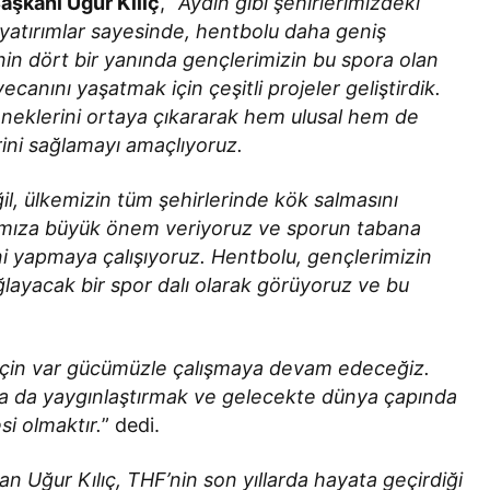
aşkanı Uğur Kılıç
, “
Aydın gibi şehirlerimizdeki
yatırımlar sayesinde, hentbolu daha geniş
nin dört bir yanında gençlerimizin bu spora olan
ecanını yaşatmak için çeşitli projeler geliştirdik.
eneklerini ortaya çıkararak hem ulusal hem de
rini sağlamayı amaçlıyoruz.
l, ülkemizin tüm şehirlerinde kök salmasını
arımıza büyük önem veriyoruz ve sporun tabana
ini yapmaya çalışıyoruz. Hentbolu, gençlerimizin
ağlayacak bir spor dalı olarak görüyoruz ve bu
k için var gücümüzle çalışmaya devam edeceğiz.
a da yaygınlaştırmak ve gelecekte dünya çapında
si olmaktır.
” dedi.
 Uğur Kılıç, THF’nin son yıllarda hayata geçirdiği