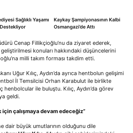
diyesi Sağlıklı Yaşamı
Kaykay Şampiyonasının Kalbi
 Destekliyor
Osmangazi’de Attı
üdürü Cenap Fillikçioğlu’nu da ziyaret ederek,
geliştirilmesi konuları hakkındaki düşüncelerini
çioğlu’na milli takım forması takdim etti.
nı Uğur Kılıç, Aydın’da ayrıca hentbolun gelişimi
bol İl Temsilcisi Orhan Karabulut ile birlikte
henbolcular ile buluştu. Kılıç, Aydın’da görev
aya geldi.
ek için çalışmaya devam edeceğiz”
e dair büyük umutlarının olduğunu dile