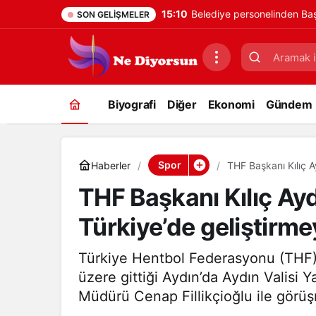
15:10
Belediye personelinden Baş
SON GELIŞMELER
Biyografi
Diğer
Ekonomi
Gündem
Spor
Haberler
THF Başkanı Kılıç 
THF Başkanı Kılıç Ay
Türkiye’de geliştirm
Türkiye Hentbol Federasyonu (THF)
üzere gittiği Aydın’da Aydın Valisi 
Müdürü Cenap Fillikçioğlu ile görü