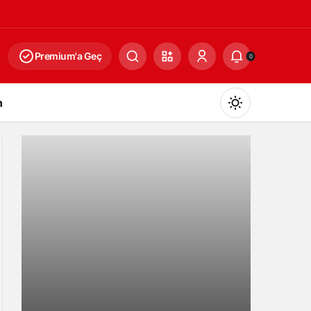
Premium'a Geç
0
n
Gündüz Modu
Gündüz modunu seçin.
Gece Modu
Gece modunu seçin.