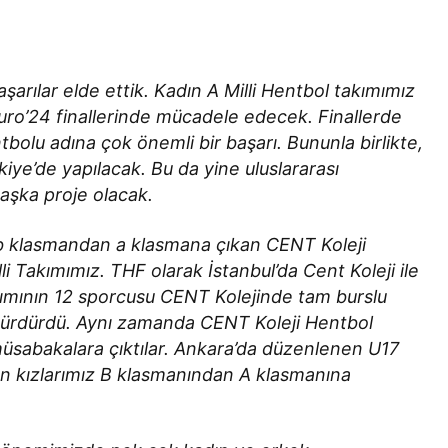
arılar elde ettik. Kadın A Milli Hentbol takımımız
uro’24 finallerinde mücadele edecek. Finallerde
olu adına çok önemli bir başarı. Bununla birlikte,
kiye’de yapılacak. Bu da yine uluslararası
 başka proje olacak.
 b klasmandan a klasmana çıkan CENT Koleji
li Takımımız. THF olarak İstanbul’da Cent Koleji ile
kımının 12 sporcusu CENT Kolejinde tam burslu
ı sürdürdü. Aynı zamanda CENT Koleji Hentbol
 müsabakalara çıktılar. Ankara’da düzenlenen U17
an kızlarımız B klasmanından A klasmanına