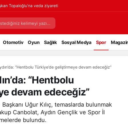
kan Topaloğlu’na veda ziyareti
Otomotiv
Oyun
Sağlık
Sosyal Medya
Spor
Magazi
Aydın’da: “Hentbolu Türkiye’de geliştirmeye devam edeceğiz”
dın’da: “Hentbolu
eye devam edeceğiz”
 Başkanı Uğur Kılıç, temaslarda bulunmak
Yakup Canbolat, Aydın Gençlik ve Spor İl
şmelerde bulundu.