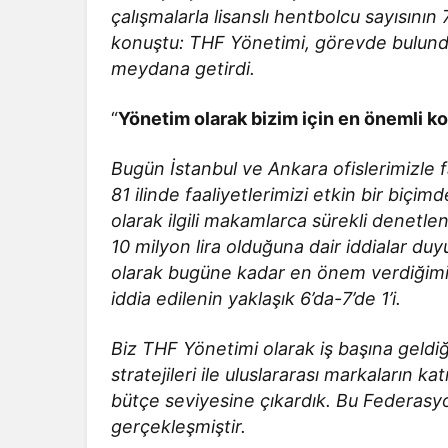
çalışmalarla lisanslı hentbolcu sayısının
konuştu: THF Yönetimi, görevde bulunduğu
meydana getirdi.
“
Yönetim olarak bizim için en önemli ko
Bugün İstanbul ve Ankara ofislerimizle 
81 ilinde faaliyetlerimizi etkin bir biçi
olarak ilgili makamlarca sürekli denetleni
10 milyon lira olduğuna dair iddialar du
olarak bugüne kadar en önem verdiğimiz
iddia edilenin yaklaşık 6’da-7’de 1’i.
Biz THF Yönetimi olarak iş başına geld
stratejileri ile uluslararası markaların ka
bütçe seviyesine çıkardık. Bu Federasy
gerçekleşmiştir.