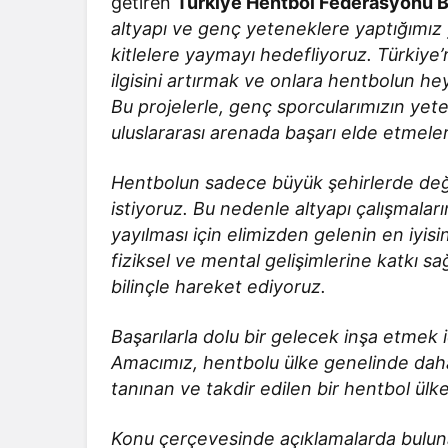
getiren
Türkiye Hentbol Federasyonu B
altyapı ve genç yeteneklere yaptığımız 
kitlelere yaymayı hedefliyoruz. Türkiye’
ilgisini artırmak ve onlara hentbolun hey
Bu projelerle, genç sporcularımızın yet
uluslararası arenada başarı elde etmele
Hentbolun sadece büyük şehirlerde deği
istiyoruz. Bu nedenle altyapı çalışmal
yayılması için elimizden gelenin en iyis
fiziksel ve mental gelişimlerine katkı s
bilinçle hareket ediyoruz.
Başarılarla dolu bir gelecek inşa etme
Amacımız, hentbolu ülke genelinde dah
tanınan ve takdir edilen bir hentbol ülke
Konu çerçevesinde açıklamalarda bulunan