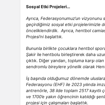
Sosyal Etki Projeleri…
Ayrıca, Federasyonumuz’un vizyonunu sad
geçirdiğimiz sosyal etki projelerimizle
önceliklendirdik. Ayrıca, hentbol camia
Projesi’ni başlattık.
Bununla birlikte çocuklara hentbol spor
Şakir
ile hentbolu birleştirerek daha uzu
çıktık. Diğer yandan,
topluma karşı olan
sendromlu bireylere yönelik olarak Hent
İş başında olduğumuz dönemde uluslarar
Federasyonu (EHF) ile 2023 yılında imzal
antrenörle, 38 ilde toplam 2517 kayıtlı 
ve 1700’e yakın öğrencinin katıldığı şenl
projesi için çalışmaları başlattık.