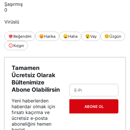
Şaşırmış
0
Virüslü
Beğendim
Harika
Haha
Vay
Üzgün
Kızgın
Tamamen
Ücretsiz Olarak
Bültenimize
Abone Olabilirsin
Yeni haberlerden
haberdar olmak için
ABONE OL
fırsatı kaçırma ve
ücretsiz e-posta
aboneliğini hemen
başlat.