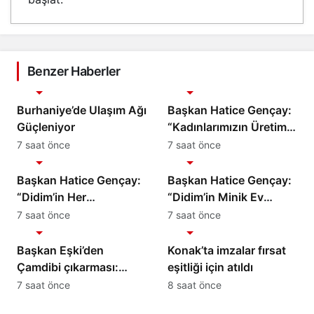
Benzer Haberler
Gündem
Gündem
Burhaniye’de Ulaşım Ağı
Başkan Hatice Gençay:
Güçleniyor
“Kadınlarımızın Üretim
Gücünü Destekliyoruz”
7 saat önce
7 saat önce
Gündem
Gündem
Başkan Hatice Gençay:
Başkan Hatice Gençay:
“Didim’in Her
“Didim’in Minik Ev
Noktasında Gece
Sahiplerine Sahip
7 saat önce
7 saat önce
Gündem
Gündem
Gündüz Sahadayız”
Çıkmaya Devam
Edeceğiz”
Başkan Eşki’den
Konak’ta imzalar fırsat
Çamdibi çıkarması:
eşitliği için atıldı
“Halkımızın içinde,
7 saat önce
8 saat önce
Bornova’nın