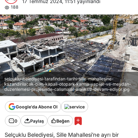
17 Temmuz 2024, 11:51
yayınlandı
aralıksız devam ediyor
188
selcuklu-belediyesi-tarafindan-tarihi-sille-mahallesine-
kazandirilacak-olan-kapali-otopark-karma-yapilar-ve-meydan-
duzenlemesi-projesinde-calismalar-araliksiz-devam-ediyor.jpg
Google'da Abone Ol
0
Paylaş
Beğen
Selçuklu Belediyesi, Sille Mahallesi’ne ayrı bir