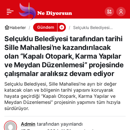
Selçuklu Belediyesi
0
Paylaş
tarafından tarihi Sille
Gündem
Haberler
Selçuklu Belediyesi
tarafından tarihi Sille
Selçuklu Belediyesi tarafından tarihi
Mahallesi’ne
Mahallesi’ne
kazandırılacak olan
Sille Mahallesi’ne kazandırılacak
“Kapalı Otopark, Karma
Yapılar ve Meydan
olan “Kapalı Otopark, Karma Yapılar
kazandırılacak olan
Düzenlemesi” projesinde
çalışmalar aralıksız devam
ve Meydan Düzenlemesi” projesinde
ediyor
“Kapalı Otopark,
çalışmalar aralıksız devam ediyor
Selçuklu Belediyesi, Sille Mahallesi’ne ayrı bir değer
Karma Yapılar ve
katacak olan ve bölgenin tarihi yapısını koruyarak
hayata geçirdiği “Kapalı Otopark, Karma Yapılar ve
Meydan Düzenlemesi” projesinin yapımını tüm hızıyla
Meydan Düzenlemesi”
sürdürüyor.
projesinde çalışmalar
Admin
tarafından yayınlandı