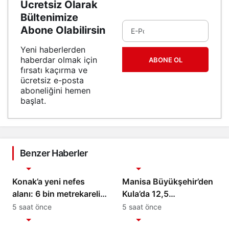
Ücretsiz Olarak
Bültenimize
Abone Olabilirsin
Yeni haberlerden
haberdar olmak için
ABONE OL
fırsatı kaçırma ve
ücretsiz e-posta
aboneliğini hemen
başlat.
Benzer Haberler
Gündem
Gündem
Konak’a yeni nefes
Manisa Büyükşehir’den
alanı: 6 bin metrekarelik
Kula’da 12,5
park hizmete açılıyor
Kilometrelik Yol Hamlesi
5 saat önce
5 saat önce
Gündem
Gündem