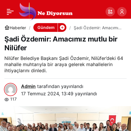
Şadi Özdemir:
0
Paylaş
Amacımız mutlu bir
Gündem
Haberler
Şadi Özdemir: Amacımız
mutlu bir Nilüfer
Şadi Özdemir: Amacımız mutlu bir
Nilüfer
Nilüfer
Nilüfer Belediye Başkanı Şadi Özdemir, Nilüfer’deki 64
mahalle muhtarıyla bir araya gelerek mahallelerin
ihtiyaçlarını dinledi.
Admin
tarafından yayınlandı
17 Temmuz 2024, 13:49
yayınlandı
117