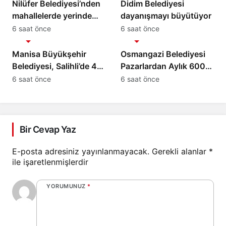
Nilüfer Belediyesi’nden
Didim Belediyesi
mahallelerde yerinde
dayanışmayı büyütüyor
inceleme
6 saat önce
6 saat önce
Gündem
Gündem
Manisa Büyükşehir
Osmangazi Belediyesi
Belediyesi, Salihli’de 4
Pazarlardan Aylık 600
Caddeyi Sıcak Asfaltla
Ton Atık Topluyor
6 saat önce
6 saat önce
Yeniliyor
Bir Cevap Yaz
E-posta adresiniz yayınlanmayacak.
Gerekli alanlar
*
ile işaretlenmişlerdir
YORUMUNUZ
*