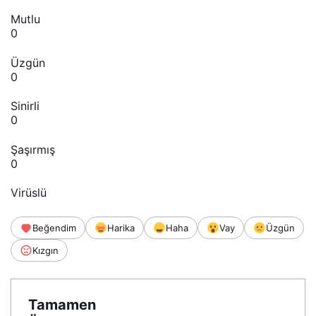
Mutlu
0
Üzgün
0
Sinirli
0
Şaşırmış
0
Virüslü
Beğendim
Harika
Haha
Vay
Üzgün
Kızgın
Tamamen