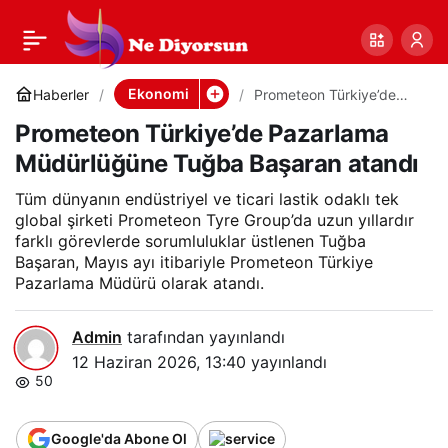
Prometeon Türkiye’de
0
Paylaş
Pazarlama
Ekonomi
Haberler
Prometeon Türkiye’de
Pazarlama Müdürlüğüne
Prometeon Türkiye’de Pazarlama
Tuğba Başaran atandı
Müdürlüğüne Tuğba
Müdürlüğüne Tuğba Başaran atandı
Başaran atandı
Tüm dünyanın endüstriyel ve ticari lastik odaklı tek
global şirketi Prometeon Tyre Group’da uzun yıllardır
farklı görevlerde sorumluluklar üstlenen Tuğba
Başaran, Mayıs ayı itibariyle Prometeon Türkiye
Pazarlama Müdürü olarak atandı.
Admin
tarafından yayınlandı
12 Haziran 2026, 13:40
yayınlandı
50
Google'da Abone Ol