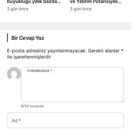
büyüklüğü yıllık bazda
ve Yatırım Potansiyeli
yüzde 28 artışla 5,8
Masaya Yatırıldı
2 gün önce
3 gün önce
trilyon TL’yi aştı
Bir Cevap Yaz
E-posta adresiniz yayınlanmayacak.
Gerekli alanlar
*
ile işaretlenmişlerdir
YORUMUNUZ
*
0
/30 karakter
Ad
*