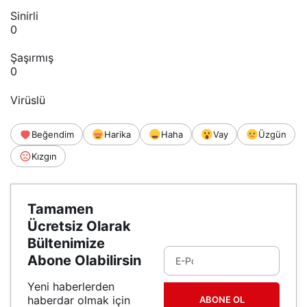
Sinirli
0
Şaşırmış
0
Virüslü
Beğendim
Harika
Haha
Vay
Üzgün
Kızgın
Tamamen
Ücretsiz Olarak
Bültenimize
Abone Olabilirsin
Yeni haberlerden
haberdar olmak için
ABONE OL