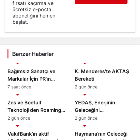
fırsatı kaçırma ve
ücretsiz e-posta
aboneliğini hemen
başlat.
Benzer Haberler
Ekonomi
Ekonomi
Bağımsız Sanatçı ve
K. Menderes’te AKTAŞ
Markalar İçin PR’ın
Bereketi
Kuralları Değişiyor
7 saat önce
2 gün önce
Ekonomi
Ekonomi
Zes ve Beefull
YEDAŞ, Enerjinin
Teknoloji’den Roaming
Geleceğini
İş Birliği
Şekillendirecek Genç
2 gün önce
2 gün önce
Ekonomi
Ekonomi
Yetenekleri Arıyor
VakıfBank’ın aktif
Haymana’nın Geleceği