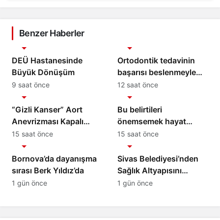
Benzer Haberler
Sağlık
Sağlık
DEÜ Hastanesinde
Ortodontik tedavinin
Büyük Dönüşüm
başarısı beslenmeyle
başlar!
9 saat önce
12 saat önce
Sağlık
Sağlık
“Gizli Kanser” Aort
Bu belirtileri
Anevrizması Kapalı
önemsemek hayat
Yöntemle Tedavi Edildi
kurtarıyor
15 saat önce
15 saat önce
Sağlık
Sağlık
Bornova’da dayanışma
Sivas Belediyesi’nden
sırası Berk Yıldız’da
Sağlık Altyapısını
Güçlendirecek Yatırım
1 gün önce
1 gün önce