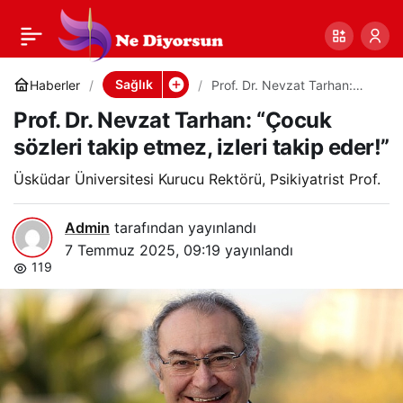
Prof. Dr. Nevzat
0
Paylaş
Tarhan: “Çocuk sözleri
Sağlık
Haberler
Prof. Dr. Nevzat Tarhan:
“Çocuk sözleri takip etmez,
Prof. Dr. Nevzat Tarhan: “Çocuk
izleri takip eder!”
takip etmez, izleri
sözleri takip etmez, izleri takip eder!”
takip eder!”
Üsküdar Üniversitesi Kurucu Rektörü, Psikiyatrist Prof.
Admin
tarafından yayınlandı
7 Temmuz 2025, 09:19
yayınlandı
119