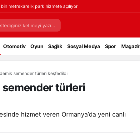
 bin metrekarelik park hizmete açılıyor
Otomotiv
Oyun
Sağlık
Sosyal Medya
Spor
Magazi
emik semender türleri keşfedildi
semender türleri
esinde hizmet veren Ormanya’da yeni canlı