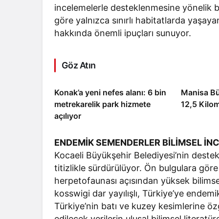
incelemelerle desteklenmesine yönelik bi
göre yalnızca sınırlı habitatlarda yaşay
hakkında önemli ipuçları sunuyor.
Göz Atın
Konak’a yeni nefes alanı: 6 bin
Manisa Bü
metrekarelik park hizmete
12,5 Kilom
açılıyor
ENDEMİK SEMENDERLER BİLİMSEL İN
Kocaeli Büyükşehir Belediyesi’nin destekl
titizlikle sürdürülüyor. Ön bulgulara gö
herpetofaunası açısından yüksek bilimsel
kosswigi dar yayılışlı, Türkiye’ye endem
Türkiye’nin batı ve kuzey kesimlerine özg
edilecek verilerin ulusal bilimsel litera