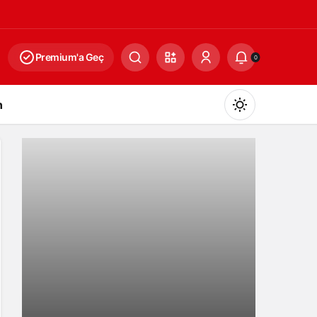
Premium'a Geç
0
n
Gündüz Modu
Gündüz modunu seçin.
Gece Modu
Gece modunu seçin.