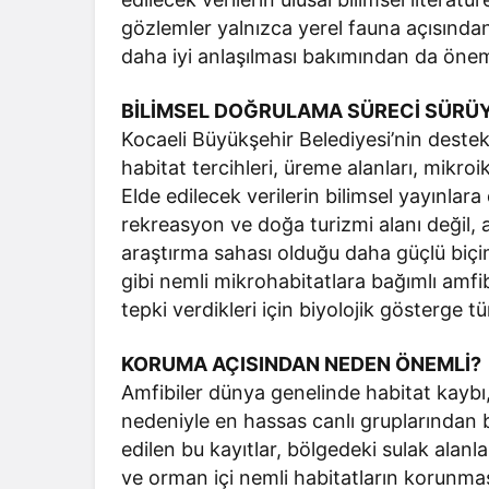
gözlemler yalnızca yerel fauna açısından 
daha iyi anlaşılması bakımından da önem
BİLİMSEL DOĞRULAMA SÜRECİ SÜRÜ
Kocaeli Büyükşehir Belediyesi’nin destek
habitat tercihleri, üreme alanları, mikroik
Elde edilecek verilerin bilimsel yayınla
rekreasyon ve doğa turizmi alanı değil,
araştırma sahası olduğu daha güçlü biç
gibi nemli mikrohabitatlara bağımlı amfi
tepki verdikleri için biyolojik gösterge tü
KORUMA AÇISINDAN NEDEN ÖNEMLİ?
Amfibiler dünya genelinde habitat kaybı, s
nedeniyle en hassas canlı gruplarından b
edilen bu kayıtlar, bölgedeki sulak alanla
ve orman içi nemli habitatların korunma