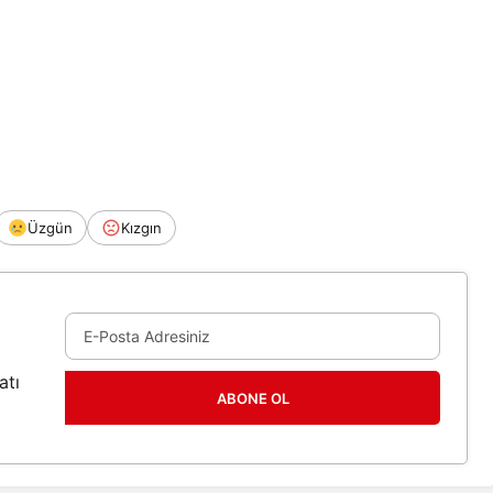
Üzgün
Kızgın
atı
ABONE OL