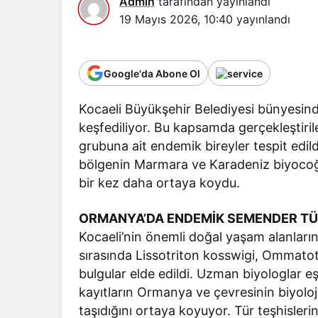
Admin
tarafından yayınlandı
19 Mayıs 2026, 10:40
yayınlandı
Google'da Abone Ol
Kocaeli Büyükşehir Belediyesi bünyesind
keşfediliyor. Bu kapsamda gerçekleştiril
grubuna ait endemik bireyler tespit edild
bölgenin Marmara ve Karadeniz biyocoğr
bir kez daha ortaya koydu.
ORMANYA’DA ENDEMİK SEMENDER TÜ
Kocaeli’nin önemli doğal yaşam alanları
sırasında Lissotriton kosswigi, Ommatotr
bulgular elde edildi. Uzman biyologlar eş
kayıtların Ormanya ve çevresinin biyoloji
taşıdığını ortaya koyuyor. Tür teşhisleri