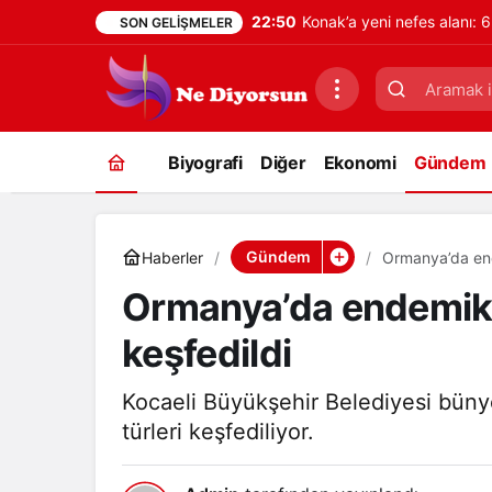
22:50
Konak’a yeni nefes alanı: 6
SON GELIŞMELER
Biyografi
Diğer
Ekonomi
Gündem
Gündem
Haberler
Ormanya’da end
Ormanya’da endemik 
keşfedildi
Kocaeli Büyükşehir Belediyesi büny
türleri keşfediliyor.