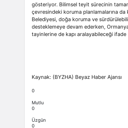
gösteriyor. Bilimsel teyit sürecinin tam
çevresindeki koruma planlamalarına da k
Belediyesi, doğa koruma ve sürdürülebilirl
desteklemeye devam ederken, Ormanya’da
tayinlerine de kapı aralayabileceği ifade 
Kaynak: (BYZHA) Beyaz Haber Ajansı
0
Mutlu
0
Üzgün
0