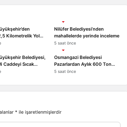
Gündem
üyükşehir’den
Nilüfer Belediyesi’nden
2,5 Kilometrelik Yol
mahallelerde yerinde inceleme
e
5 saat önce
Gündem
yükşehir Belediyesi,
Osmangazi Belediyesi
e 4 Caddeyi Sıcak
Pazarlardan Aylık 600 Ton
eniliyor
Atık Topluyor
e
5 saat önce
 alanlar
*
ile işaretlenmişlerdir