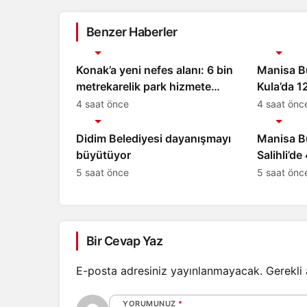
Benzer Haberler
Gündem
Gündem
Konak’a yeni nefes alanı: 6 bin
Manisa B
metrekarelik park hizmete
Kula’da 1
açılıyor
Hamlesi
4 saat önce
4 saat önc
Gündem
Gündem
Didim Belediyesi dayanışmayı
Manisa Bü
büyütüyor
Salihli’d
Asfaltla Y
5 saat önce
5 saat önc
Bir Cevap Yaz
E-posta adresiniz yayınlanmayacak.
Gerekli
YORUMUNUZ
*