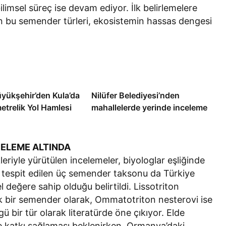
limsel süreç ise devam ediyor. İlk belirlemelere
an bu semender türleri, ekosistemin hassas dengesi
yükşehir’den Kula’da
Nilüfer Belediyesi’nden
etrelik Yol Hamlesi
mahallelerde yerinde inceleme
CELEME ALTINDA
eriyle yürütülen incelemeler, biyologlar eşliğinde
re tespit edilen üç semender taksonu da Türkiye
 değere sahip olduğu belirtildi. Lissotriton
ik bir semender olarak, Ommatotriton nesterovi ise
ü bir tür olarak literatürde öne çıkıyor. Elde
türe katkı sağlaması beklenirken, Ormanya’daki