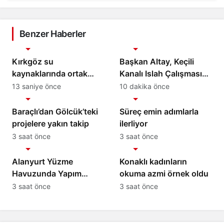
Benzer Haberler
Gündem
Gündem
Kırkgöz su
Başkan Altay, Keçili
kaynaklarında ortak
Kanalı Islah Çalışması
koruma seferberliği
ve Murat Kurum
13 saniye önce
10 dakika önce
Gündem
Gündem
Caddesi’nde
İncelemelerde Bulundu
Baraçlı’dan Gölcük’teki
Süreç emin adımlarla
projelere yakın takip
ilerliyor
3 saat önce
3 saat önce
Gündem
Gündem
Alanyurt Yüzme
Konaklı kadınların
Havuzunda Yapım
okuma azmi örnek oldu
Çalışmaları Sürüyor
3 saat önce
3 saat önce