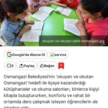
okuyan-ve-okutan-sehir-osmangazi.jpg
Google'da Abone Ol
0
Paylaş
Beğen
Osmangazi Belediyesi’nin ‘okuyan ve okutan
Osmangazi’ hedefi ile ilçeye kazandırdığı
kütüphaneler ve okuma salonları, binlerce kişiyi
kitapla buluştururken, konforlu ve rahat bir
ortamda ders çalışmak isteyen öğrencilerin de
gözdesi oldu.