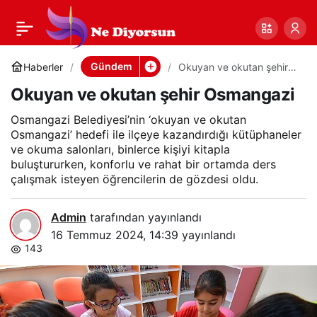
Okuyan ve okutan
0
Paylaş
şehir Osmangazi
Gündem
Haberler
Okuyan ve okutan şehir
Osmangazi
Okuyan ve okutan şehir Osmangazi
Osmangazi Belediyesi’nin ‘okuyan ve okutan
Osmangazi’ hedefi ile ilçeye kazandırdığı kütüphaneler
ve okuma salonları, binlerce kişiyi kitapla
buluştururken, konforlu ve rahat bir ortamda ders
çalışmak isteyen öğrencilerin de gözdesi oldu.
Admin
tarafından yayınlandı
16 Temmuz 2024, 14:39
yayınlandı
143