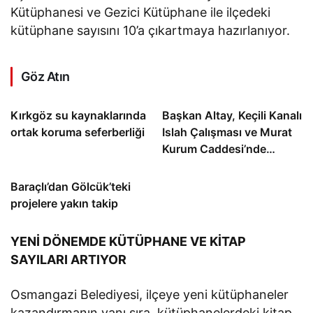
Kütüphanesi ve Gezici Kütüphane ile ilçedeki
kütüphane sayısını 10’a çıkartmaya hazırlanıyor.
Göz Atın
Kırkgöz su kaynaklarında
Başkan Altay, Keçili Kanalı
ortak koruma seferberliği
Islah Çalışması ve Murat
Kurum Caddesi’nde
İncelemelerde Bulundu
Baraçlı’dan Gölcük’teki
projelere yakın takip
YENİ DÖNEMDE KÜTÜPHANE VE KİTAP
SAYILARI ARTIYOR
Osmangazi Belediyesi, ilçeye yeni kütüphaneler
kazandırmanın yanı sıra, kütüphanelerdeki kitap