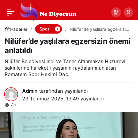
Nilüfer’de yaşlılara
0
Paylaş
egzersizin önemi
Spor
Haberler
Nilüfer’de yaşlılara egzersizin
önemi anlatıldı
Nilüfer’de yaşlılara egzersizin önemi
anlatıldı
anlatıldı
Nilüfer Belediyesi İnci ve Taner Altınmakas Huzurevi
sakinlerine hareketli yaşamın faydalarını anlatan
Romatem Spor Hekimi Doç.
Admin
tarafından yayınlandı
23 Temmuz 2025, 13:49
yayınlandı
75