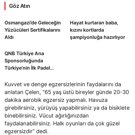
Göz Atın
Osmangazi’de Geleceğin
Hayat kurtaran baba,
Yüzücüleri Sertifikalarını
kızını kortlarda
Aldı
şampiyonluğa hazırlıyor
QNB Türkiye Ana
Sponsorluğunda
Türkiye’nin İlk Padel
Türkiye Şampiyonası
Başlıyor
Kuvvet ve denge egzersizlerinin faydalarını da
anlatan Çelen, “65 yaş üstü bireyler günde 20-30
dakika aerobik egzersiz yapmalı. Havuza
girebilirsiniz, yürüyüş yapabilirsiniz ya da bisiklete
binebilirsiniz. Vücut ağırlığınızdan
faydalanabilirsiniz. Halk oyunları da çok güzel
egzersizdir” dedi.