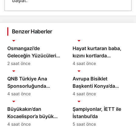
başlat.
Benzer Haberler
Spor
Spor
Osmangazi’de
Hayat kurtaran baba,
Geleceğin Yüzücüleri
kızını kortlarda
Sertifikalarını Aldı
şampiyonluğa hazırlıyor
2 saat önce
4 saat önce
Spor
Spor
QNB Türkiye Ana
Avrupa Bisiklet
Sponsorluğunda
Başkenti Konya’da
Türkiye’nin İlk Padel
Bisiklet Festivali
4 saat önce
4 saat önce
Spor
Spor
Türkiye Şampiyonası
Heyecanı Başladı
Başlıyor
Büyükakın’dan
Şampiyonlar, İETT ile
Kocaelispor’a büyük
İstanbul’da
moral
4 saat önce
5 saat önce