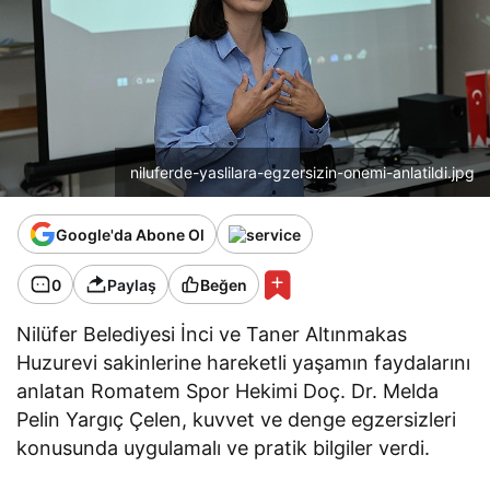
niluferde-yaslilara-egzersizin-onemi-anlatildi.jpg
Google'da Abone Ol
0
Paylaş
Beğen
Nilüfer Belediyesi İnci ve Taner Altınmakas
Huzurevi sakinlerine hareketli yaşamın faydalarını
anlatan Romatem Spor Hekimi Doç. Dr. Melda
Pelin Yargıç Çelen, kuvvet ve denge egzersizleri
konusunda uygulamalı ve pratik bilgiler verdi.