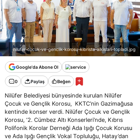
nilufer-cocuk-ve-genclik-korosu-kibrista-alkislari-topladi.jpg
Google'da Abone Ol
0
Paylaş
Beğen
Nilüfer Belediyesi bünyesinde kurulan Nilüfer
Çocuk ve Gençlik Korosu, KKTC’nin Gazimağusa
kentinde konser verdi. Nilüfer Çocuk ve Gençlik
Korosu, ‘2. Cümbez Altı Konserleri’nde, Kıbrıs
Polifonik Korolar Derneği Ada Işığı Çocuk Korusu
ve Ada Işığı Gençlik Vokal Topluluğu, Hatay’dan