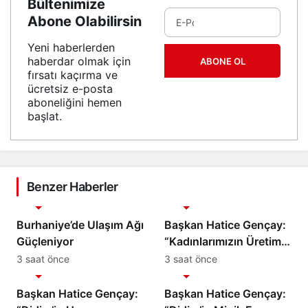
Bültenimize
Abone Olabilirsin
Yeni haberlerden
haberdar olmak için
ABONE OL
fırsatı kaçırma ve
ücretsiz e-posta
aboneliğini hemen
başlat.
Benzer Haberler
Gündem
Gündem
Burhaniye’de Ulaşım Ağı
Başkan Hatice Gençay:
Güçleniyor
“Kadınlarımızın Üretim
Gücünü Destekliyoruz”
3 saat önce
3 saat önce
Gündem
Gündem
Başkan Hatice Gençay:
Başkan Hatice Gençay: