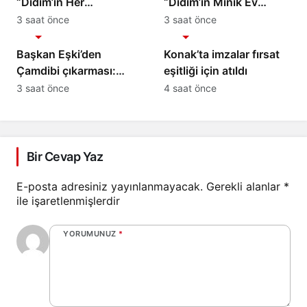
“Didim’in Her
“Didim’in Minik Ev
Noktasında Gece
Sahiplerine Sahip
3 saat önce
3 saat önce
Gündem
Gündem
Gündüz Sahadayız”
Çıkmaya Devam
Edeceğiz”
Başkan Eşki’den
Konak’ta imzalar fırsat
Çamdibi çıkarması:
eşitliği için atıldı
“Halkımızın içinde,
3 saat önce
4 saat önce
Bornova’nın
hizmetindeyiz”
Bir Cevap Yaz
E-posta adresiniz yayınlanmayacak.
Gerekli alanlar
*
ile işaretlenmişlerdir
YORUMUNUZ
*