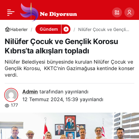
Nilüfer Çocuk ve
0
Paylaş
Gençlik Korosu
Gündem
Haberler
Nilüfer Çocuk ve Gençlik
Korosu Kıbrıs’ta alkışları
Nilüfer Çocuk ve Gençlik Korosu
topladı
Kıbrıs’ta alkışları
Kıbrıs’ta alkışları topladı
topladı
Nilüfer Belediyesi bünyesinde kurulan Nilüfer Çocuk ve
Gençlik Korosu, KKTC’nin Gazimağusa kentinde konser
verdi.
Admin
tarafından yayınlandı
12 Temmuz 2024, 15:39
yayınlandı
177