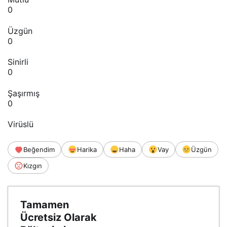
0
Üzgün
0
Sinirli
0
Şaşırmış
0
Virüslü
Beğendim
Harika
Haha
Vay
Üzgün
Kızgın
Tamamen
Ücretsiz Olarak