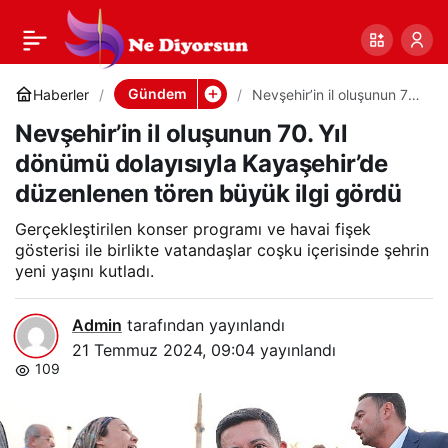
Nevşehir’in il
0
Paylaş
oluşunun 70. Yıl
Gündem
Haberler
Nevşehir’in il oluşunun 70.
Yıl dönümü dolayısıyla
Nevşehir’in il oluşunun 70. Yıl
Kayaşehir’de düzenlenen
dönümü dolayısıyla
tören büyük ilgi gördü
dönümü dolayısıyla Kayaşehir’de
düzenlenen tören büyük ilgi gördü
Kayaşehir’de
Gerçekleştirilen konser programı ve havai fişek
düzenlenen tören
gösterisi ile birlikte vatandaşlar coşku içerisinde şehrin
yeni yaşını kutladı.
büyük ilgi gördü
Admin
tarafından yayınlandı
21 Temmuz 2024, 09:04
yayınlandı
109