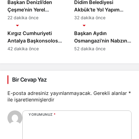
Başkan Denizli’den
Didim Belediyesi
Çeşme’nin Yerel
Akbük’te Yol Yapım
Değerlerine Tarımsal
Çalışmalarını
22 dakika önce
32 dakika önce
Gündem
Gündem
Destek
Genişletiyor
Kırgız Cumhuriyeti
Başkan Aydın
Antalya Başkonsolosu
Osmangazi’nin Nabzını
Başkan Vekili Özdemir’i
Sahada Tuttu
42 dakika önce
52 dakika önce
ziyaret etti
Bir Cevap Yaz
E-posta adresiniz yayınlanmayacak.
Gerekli alanlar
*
ile işaretlenmişlerdir
YORUMUNUZ
*