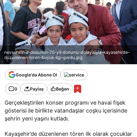
nevsehirin-il-olusunun-70-yil-donumu-dolayisiyla-kayasehirde-
duzenlenen-toren-buyuk-ilgi-gordu.jpg
Google'da Abone Ol
0
Paylaş
Beğen
Gerçekleştirilen konser programı ve havai fişek
gösterisi ile birlikte vatandaşlar coşku içerisinde
şehrin yeni yaşını kutladı.
Kayaşehir’de düzenlenen tören ilk olarak çocuklar