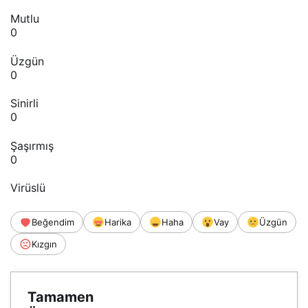
Mutlu
0
Üzgün
0
Sinirli
0
Şaşırmış
0
Virüslü
Beğendim
Harika
Haha
Vay
Üzgün
Kızgın
Tamamen