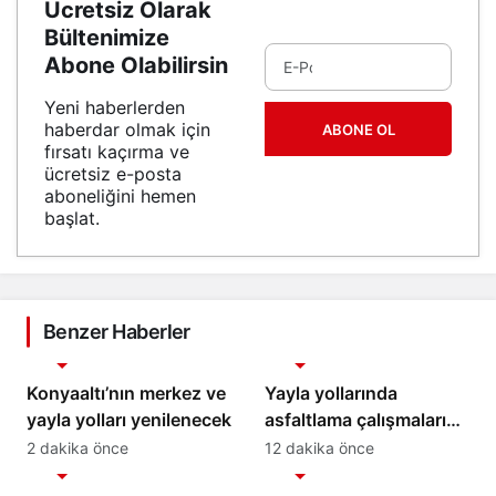
Ücretsiz Olarak
Bültenimize
Abone Olabilirsin
Yeni haberlerden
haberdar olmak için
ABONE OL
fırsatı kaçırma ve
ücretsiz e-posta
aboneliğini hemen
başlat.
Benzer Haberler
Gündem
Gündem
Konyaaltı’nın merkez ve
Yayla yollarında
yayla yolları yenilenecek
asfaltlama çalışmaları
başladı
2 dakika önce
12 dakika önce
Gündem
Gündem