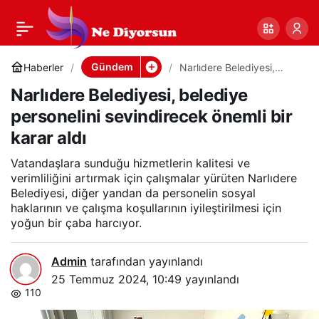
Narlıdere Belediyesi,
0
Paylaş
belediye personelini
Gündem
Haberler
Narlıdere Belediyesi,
belediye personelini
Narlıdere Belediyesi, belediye
sevindirecek önemli bir
sevindirecek önemli
karar aldı
personelini sevindirecek önemli bir
karar aldı
bir karar aldı
Vatandaşlara sunduğu hizmetlerin kalitesi ve
verimliliğini artırmak için çalışmalar yürüten Narlıdere
Belediyesi, diğer yandan da personelin sosyal
haklarının ve çalışma koşullarının iyileştirilmesi için
yoğun bir çaba harcıyor.
Admin
tarafından yayınlandı
25 Temmuz 2024, 10:49
yayınlandı
110