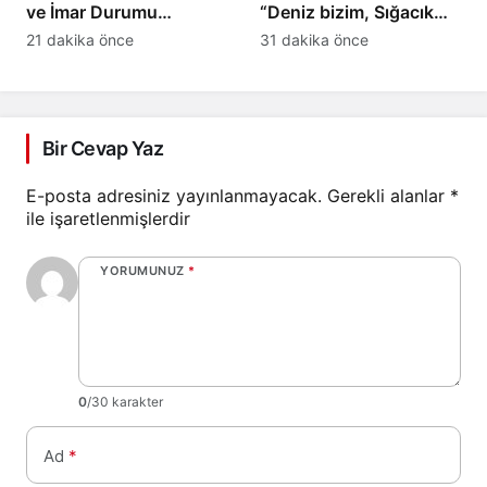
ve İmar Durumu
“Deniz bizim, Sığacık
Sorgulama yenilendi
hepimizin”
21 dakika önce
31 dakika önce
Bir Cevap Yaz
E-posta adresiniz yayınlanmayacak.
Gerekli alanlar
*
ile işaretlenmişlerdir
YORUMUNUZ
*
0
/30 karakter
Ad
*