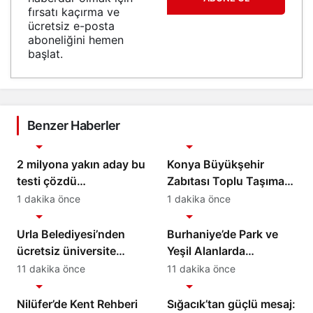
fırsatı kaçırma ve
ücretsiz e-posta
aboneliğini hemen
başlat.
Benzer Haberler
Gündem
Gündem
2 milyona yakın aday bu
Konya Büyükşehir
testi çözdü…
Zabıtası Toplu Taşıma
Denetimlerini
1 dakika önce
1 dakika önce
Gündem
Gündem
Sürdürüyor
Urla Belediyesi’nden
Burhaniye’de Park ve
ücretsiz üniversite
Yeşil Alanlarda
tercih danışmanlığı
Kapsamlı Bakım
11 dakika önce
11 dakika önce
Gündem
Gündem
Çalışmaları Sürüyor
Nilüfer’de Kent Rehberi
Sığacık’tan güçlü mesaj: