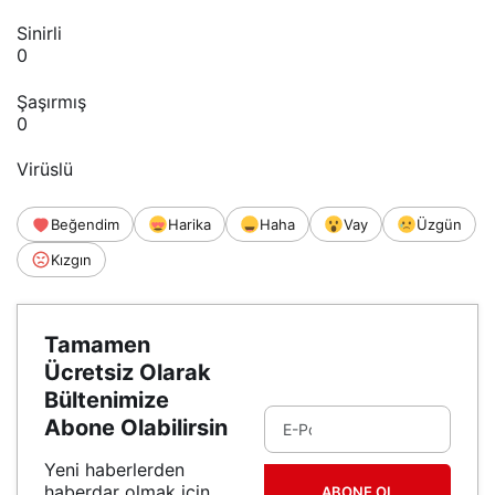
Sinirli
0
Şaşırmış
0
Virüslü
Beğendim
Harika
Haha
Vay
Üzgün
Kızgın
Tamamen
Ücretsiz Olarak
Bültenimize
Abone Olabilirsin
Yeni haberlerden
haberdar olmak için
ABONE OL