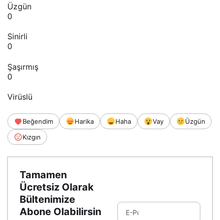
Üzgün
0
Sinirli
0
Şaşırmış
0
Virüslü
Beğendim
Harika
Haha
Vay
Üzgün
Kızgın
Tamamen
Ücretsiz Olarak
Bültenimize
Abone Olabilirsin