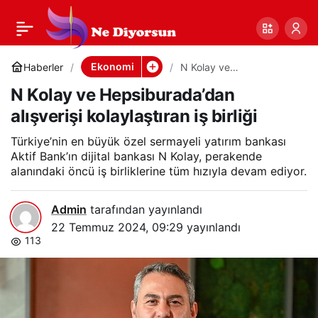
N Kolay ve
0
Paylaş
Hepsiburada’dan
Ekonomi
Haberler
N Kolay ve
Hepsiburada’dan
N Kolay ve Hepsiburada’dan
alışverişi kolaylaştıran iş
alışverişi kolaylaştıran
birliği
alışverişi kolaylaştıran iş birliği
iş birliği
Türkiye’nin en büyük özel sermayeli yatırım bankası
Aktif Bank’ın dijital bankası N Kolay, perakende
alanındaki öncü iş birliklerine tüm hızıyla devam ediyor.
Admin
tarafından yayınlandı
22 Temmuz 2024, 09:29
yayınlandı
113