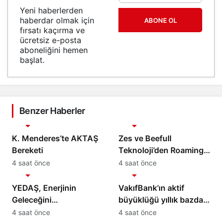
Yeni haberlerden
haberdar olmak için
ABONE OL
fırsatı kaçırma ve
ücretsiz e-posta
aboneliğini hemen
başlat.
Benzer Haberler
Ekonomi
Ekonomi
K. Menderes’te AKTAŞ
Zes ve Beefull
Bereketi
Teknoloji’den Roaming
İş Birliği
4 saat önce
4 saat önce
Ekonomi
Ekonomi
YEDAŞ, Enerjinin
VakıfBank’ın aktif
Geleceğini
büyüklüğü yıllık bazda
Şekillendirecek Genç
yüzde 28 artışla 5,8
4 saat önce
4 saat önce
Ekonomi
Ekonomi