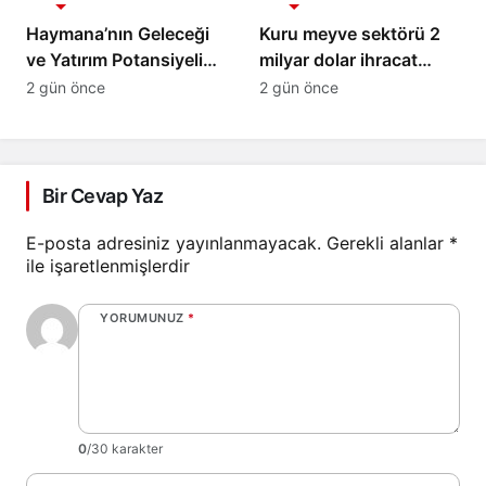
Yetenekleri Arıyor
trilyon TL’yi aştı
Haymana’nın Geleceği
Kuru meyve sektörü 2
ve Yatırım Potansiyeli
milyar dolar ihracat
Masaya Yatırıldı
hedefi için Ankara’dan
2 gün önce
2 gün önce
destek istedi
Bir Cevap Yaz
E-posta adresiniz yayınlanmayacak.
Gerekli alanlar
*
ile işaretlenmişlerdir
YORUMUNUZ
*
0
/30 karakter