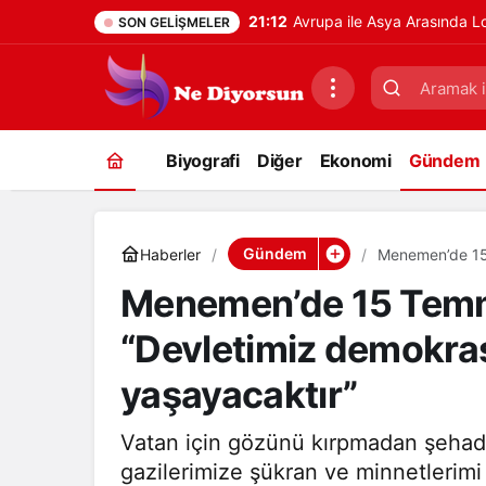
21:12
Avrupa ile Asya Arasında L
SON GELIŞMELER
Biyografi
Diğer
Ekonomi
Gündem
Gündem
Haberler
Menemen’de 15 Temmuz içi
iradesiyle ilele
Menemen’de 15 Temmuz
“Devletimiz demokrasi 
yaşayacaktır”
Vatan için gözünü kırpmadan şehad
gazilerimize şükran ve minnetlerim