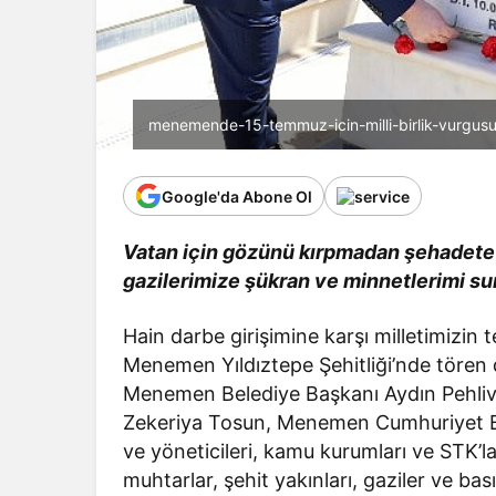
menemende-15-temmuz-icin-milli-birlik-vurgusu-
Google'da Abone Ol
Vatan için gözünü kırpmadan şehadete
gazilerimize şükran ve minnetlerimi s
Hain darbe girişimine karşı milletimizin
Menemen Yıldıztepe Şehitliği’nde töre
Menemen Belediye Başkanı Aydın Pehl
Zekeriya Tosun, Menemen Cumhuriyet Baş
ve yöneticileri, kamu kurumları ve STK’lar
muhtarlar, şehit yakınları, gaziler ve bas