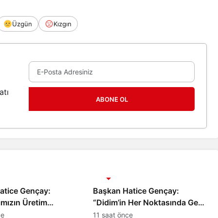
Üzgün
Kızgın
atı
ABONE OL
Gündem
atice Gençay:
Başkan Hatice Gençay:
ımızın Üretim
“Didim’in Her Noktasında Gece
estekliyoruz”
Gündüz Sahadayız”
ce
11 saat önce