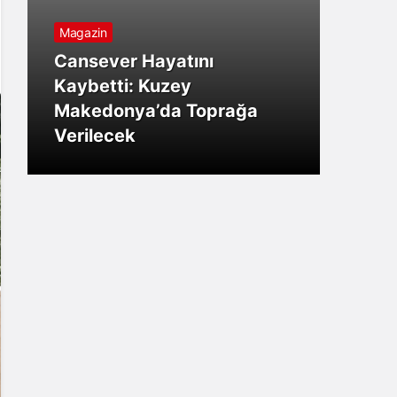
Sistem Modu
Magazin
Gündem
Gündem
Sistem modunu seçin.
Gündem
Gündem
Gündem
Gündem
Cansever Hayatını
Başkan Hatice Gençay:
Başkan Eşki’den Çamdibi
Gündem
Gündem
Gündem
Kaybetti: Kuzey
Başkan Hatice Gençay:
Başkan Hatice Gençay:
“Didim’in Minik Ev
çıkarması: “Halkımızın
Osmangazi Belediyesi’nden
Torbalı’nın kuru domates
Makedonya’da Toprağa
Burhaniye’de Ulaşım Ağı
“Kadınlarımızın Üretim
“Didim’in Her Noktasında
Sahiplerine Sahip Çıkmaya
içinde, Bornova’nın
Konak’ta imzalar fırsat
İstihdam Sağlayan
emekçileri yalnız
Körfez’e nefes aldıran
Verilecek
Güçleniyor
Gücünü Destekliyoruz”
Gece Gündüz Sahadayız”
Devam Edeceğiz”
hizmetindeyiz”
eşitliği için atıldı
Buluşmalar
bırakılmadı
operasyon