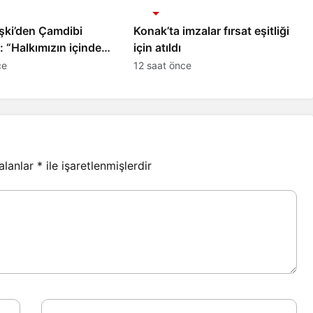
Gündem
şki’den Çamdibi
Konak’ta imzalar fırsat eşitliği
nde,
için atıldı
ın hizmetindeyiz”
ce
12 saat önce
 alanlar
*
ile işaretlenmişlerdir