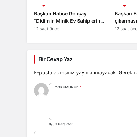
Gündem
Gündem
Başkan Hatice Gençay:
Başkan E
“Didim’in Minik Ev Sahiplerine
çıkarması: “Halkımızın içi
Sahip Çıkmaya Devam
Bornova’n
12 saat önce
12 saat ön
Edeceğiz”
Bir Cevap Yaz
E-posta adresiniz yayınlanmayacak.
Gerekli
YORUMUNUZ
*
0
/30 karakter