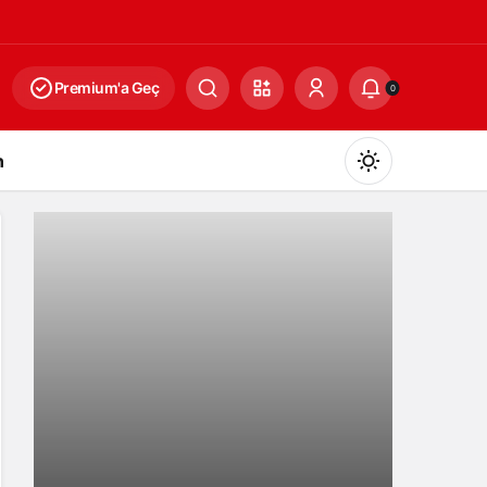
Premium'a Geç
0
n
Gündüz Modu
Gündüz modunu seçin.
Gece Modu
Gece modunu seçin.