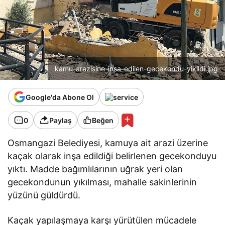
kamu-arazisine-insa-edilen-gecekondu-yikildi.jpg
Google'da Abone Ol
0
Paylaş
Beğen
Osmangazi Belediyesi, kamuya ait arazi üzerine
kaçak olarak inşa edildiği belirlenen gecekonduyu
yıktı. Madde bağımlılarının uğrak yeri olan
gecekondunun yıkılması, mahalle sakinlerinin
yüzünü güldürdü.
Kaçak yapılaşmaya karşı yürütülen mücadele