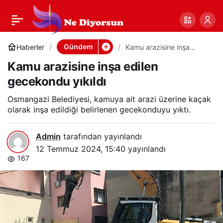
Kamu arazisine inşa
0
Paylaş
edilen gecekondu
Gündem
Haberler
Kamu arazisine inşa
edilen gecekondu yıkıldı
Kamu arazisine inşa edilen
yıkıldı
gecekondu yıkıldı
Osmangazi Belediyesi, kamuya ait arazi üzerine kaçak
olarak inşa edildiği belirlenen gecekonduyu yıktı.
Admin
tarafından yayınlandı
12 Temmuz 2024, 15:40
yayınlandı
167