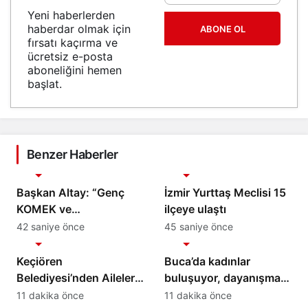
Yeni haberlerden
haberdar olmak için
ABONE OL
fırsatı kaçırma ve
ücretsiz e-posta
aboneliğini hemen
başlat.
Benzer Haberler
Gündem
Gündem
Başkan Altay: “Genç
İzmir Yurttaş Meclisi 15
KOMEK ve
ilçeye ulaştı
Bilgehanelerde 30 Bin
42 saniye önce
45 saniye önce
Gündem
Gündem
Öğrencimiz Yaz Aylarını
Bizimle Birlikte
Keçiören
Buca’da kadınlar
Geçiriyor”
Belediyesi’nden Ailelere
buluşuyor, dayanışma
Etkili Ebeveynlik Eğitimi
güçleniyor
11 dakika önce
11 dakika önce
Gündem
Gündem