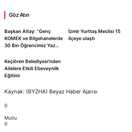
Göz Atın
Başkan Altay: “Genç
İzmir Yurttaş Meclisi 15
KOMEK ve Bilgehanelerde
ilçeye ulaştı
30 Bin Öğrencimiz Yaz
Aylarını Bizimle Birlikte
Geçiriyor”
Keçiören Belediyesi’nden
Ailelere Etkili Ebeveynlik
Eğitimi
Kaynak: (BYZHA) Beyaz Haber Ajansı
0
Mutlu
0