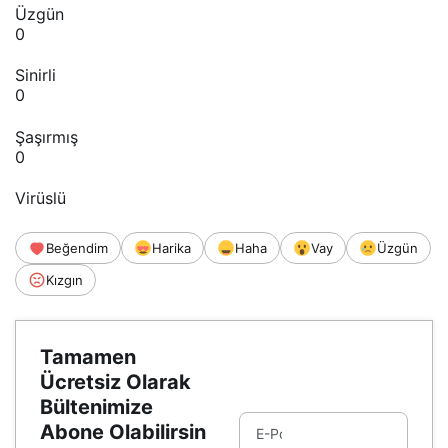
Üzgün
0
Sinirli
0
Şaşırmış
0
Virüslü
Beğendim
Harika
Haha
Vay
Üzgün
Kızgın
Tamamen
Ücretsiz Olarak
Bültenimize
Abone Olabilirsin