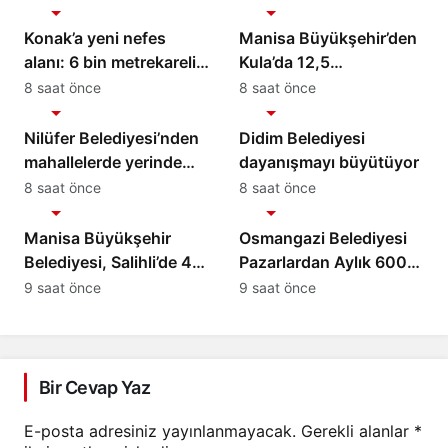
Konak’a yeni nefes
Manisa Büyükşehir’den
alanı: 6 bin metrekarelik
Kula’da 12,5
park hizmete açılıyor
Kilometrelik Yol Hamlesi
8 saat önce
8 saat önce
Gündem
Gündem
Nilüfer Belediyesi’nden
Didim Belediyesi
mahallelerde yerinde
dayanışmayı büyütüyor
inceleme
8 saat önce
8 saat önce
Gündem
Gündem
Manisa Büyükşehir
Osmangazi Belediyesi
Belediyesi, Salihli’de 4
Pazarlardan Aylık 600
Caddeyi Sıcak Asfaltla
Ton Atık Topluyor
9 saat önce
9 saat önce
Yeniliyor
Bir Cevap Yaz
E-posta adresiniz yayınlanmayacak.
Gerekli alanlar
*