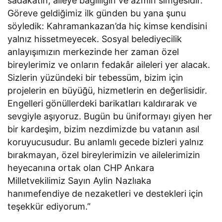
sadakatin, aileye bağlılığın ve azmin simgesidir.
Göreve geldiğimiz ilk günden bu yana şunu
söyledik: Kahramankazan’da hiç kimse kendisini
yalnız hissetmeyecek. Sosyal belediyecilik
anlayışımızın merkezinde her zaman özel
bireylerimiz ve onların fedakâr aileleri yer alacak.
Sizlerin yüzündeki bir tebessüm, bizim için
projelerin en büyüğü, hizmetlerin en değerlisidir.
Engelleri gönüllerdeki barikatları kaldırarak ve
sevgiyle aşıyoruz. Bugün bu üniformayı giyen her
bir kardeşim, bizim nezdimizde bu vatanın asıl
koruyucusudur. Bu anlamlı gecede bizleri yalnız
bırakmayan, özel bireylerimizin ve ailelerimizin
heyecanına ortak olan CHP Ankara
Milletvekilimiz Sayın Aylin Nazlıaka
hanımefendiye de nezaketleri ve destekleri için
teşekkür ediyorum.”