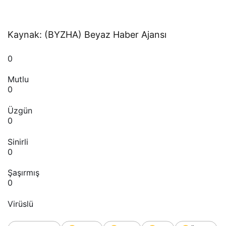
Kaynak: (BYZHA) Beyaz Haber Ajansı
0
Mutlu
0
Üzgün
0
Sinirli
0
Şaşırmış
0
Virüslü