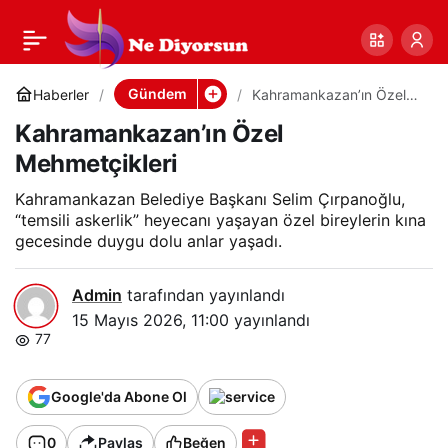
Kahramankazan’ın
0
Paylaş
Özel Mehmetçikleri
Gündem
Haberler
Kahramankazan’ın Özel
Mehmetçikleri
Kahramankazan’ın Özel
Mehmetçikleri
Kahramankazan Belediye Başkanı Selim Çırpanoğlu,
“temsili askerlik” heyecanı yaşayan özel bireylerin kına
gecesinde duygu dolu anlar yaşadı.
Admin
tarafından yayınlandı
15 Mayıs 2026, 11:00
yayınlandı
77
Google'da Abone Ol
0
Paylaş
Beğen