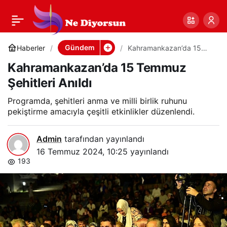
Kahramankazan’da 15
0
Paylaş
Temmuz Şehitleri
Gündem
Haberler
Kahramankazan’da 15
Temmuz Şehitleri Anıldı
Kahramankazan’da 15 Temmuz
Anıldı
Şehitleri Anıldı
Programda, şehitleri anma ve milli birlik ruhunu
pekiştirme amacıyla çeşitli etkinlikler düzenlendi.
Admin
tarafından yayınlandı
16 Temmuz 2024, 10:25
yayınlandı
193