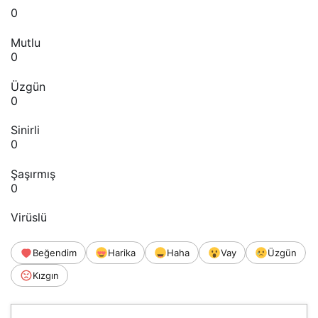
0
Mutlu
0
Üzgün
0
Sinirli
0
Şaşırmış
0
Virüslü
Beğendim
Harika
Haha
Vay
Üzgün
Kızgın