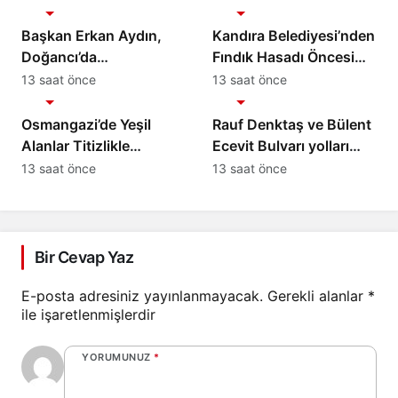
Gündem
Gündem
Başkan Erkan Aydın,
Kandıra Belediyesi’nden
Doğancı’da
Fındık Hasadı Öncesi
Vatandaşların
Üreticiye Yol Desteği
13 saat önce
13 saat önce
Gündem
Gündem
Taleplerini Yerinde
Dinledi
Osmangazi’de Yeşil
Rauf Denktaş ve Bülent
Alanlar Titizlikle
Ecevit Bulvarı yolları
Korunuyor
asfaltlanıyor
13 saat önce
13 saat önce
Bir Cevap Yaz
E-posta adresiniz yayınlanmayacak.
Gerekli alanlar
*
ile işaretlenmişlerdir
YORUMUNUZ
*