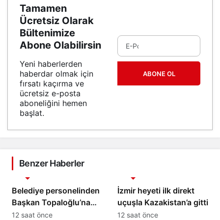
Tamamen
Ücretsiz Olarak
Bültenimize
Abone Olabilirsin
Yeni haberlerden
haberdar olmak için
ABONE OL
fırsatı kaçırma ve
ücretsiz e-posta
aboneliğini hemen
başlat.
Benzer Haberler
Gündem
Gündem
Belediye personelinden
İzmir heyeti ilk direkt
Başkan Topaloğlu’na
uçuşla Kazakistan’a gitti
veda ziyareti
12 saat önce
12 saat önce