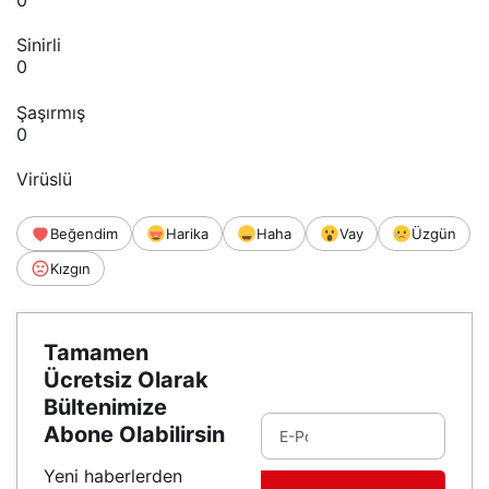
Sinirli
0
Şaşırmış
0
Virüslü
Beğendim
Harika
Haha
Vay
Üzgün
Kızgın
Tamamen
Ücretsiz Olarak
Bültenimize
Abone Olabilirsin
Yeni haberlerden