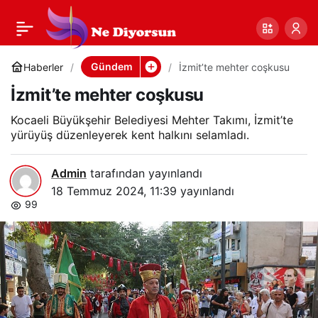
İzmit’te mehter
0
Paylaş
coşkusu
Gündem
Haberler
İzmit’te mehter coşkusu
İzmit’te mehter coşkusu
Kocaeli Büyükşehir Belediyesi Mehter Takımı, İzmit’te
yürüyüş düzenleyerek kent halkını selamladı.
Admin
tarafından yayınlandı
18 Temmuz 2024, 11:39
yayınlandı
99