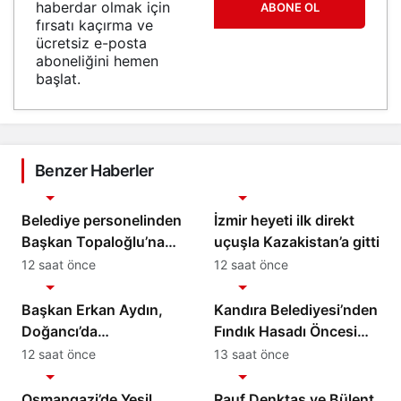
haberdar olmak için
ABONE OL
fırsatı kaçırma ve
ücretsiz e-posta
aboneliğini hemen
başlat.
Benzer Haberler
Gündem
Gündem
Belediye personelinden
İzmir heyeti ilk direkt
Başkan Topaloğlu’na
uçuşla Kazakistan’a gitti
veda ziyareti
12 saat önce
12 saat önce
Gündem
Gündem
Başkan Erkan Aydın,
Kandıra Belediyesi’nden
Doğancı’da
Fındık Hasadı Öncesi
Vatandaşların
Üreticiye Yol Desteği
12 saat önce
13 saat önce
Gündem
Gündem
Taleplerini Yerinde
Dinledi
Osmangazi’de Yeşil
Rauf Denktaş ve Bülent