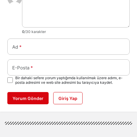
0
/30 karakter
Ad
*
E-Posta
*
Bir dahaki sefere yorum yaptığımda kullanılmak üzere adımı, e-
posta adresimi ve web site adresimi bu tarayıcıya kaydet.
Yorum Gönder
Giriş Yap