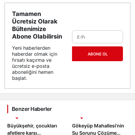
Tamamen
Ücretsiz Olarak
Bültenimize
Abone Olabilirsin
Yeni haberlerden
haberdar olmak için
ABONE OL
fırsatı kaçırma ve
ücretsiz e-posta
aboneliğini hemen
başlat.
Benzer Haberler
Gündem
Gündem
Büyükşehir, çocukları
Gökeyüp Mahallesi’nin
afetlere karşı
Su Sorunu Çözüme