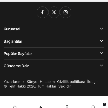
Kurumsal
Bağlantılar
Popüler Sayfalar
Gündeme Dair
Yazarlarımız
Künye
Hesabım
Gizlilik politikası
İletişim
© Telif Hakkı 2026, Tüm Hakları Saklıdır
0