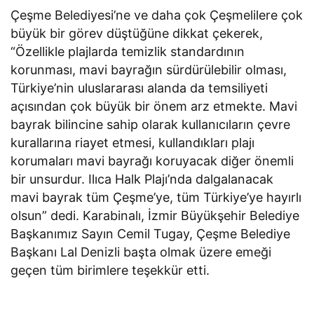
Çeşme Belediyesi’ne ve daha çok Çeşmelilere çok
büyük bir görev düştüğüne dikkat çekerek,
“Özellikle plajlarda temizlik standardının
korunması, mavi bayrağın sürdürülebilir olması,
Türkiye’nin uluslararası alanda da temsiliyeti
açısından çok büyük bir önem arz etmekte. Mavi
bayrak bilincine sahip olarak kullanıcıların çevre
kurallarına riayet etmesi, kullandıkları plajı
korumaları mavi bayrağı koruyacak diğer önemli
bir unsurdur. Ilıca Halk Plajı’nda dalgalanacak
mavi bayrak tüm Çeşme’ye, tüm Türkiye’ye hayırlı
olsun” dedi. Karabinalı, İzmir Büyükşehir Belediye
Başkanımız Sayın Cemil Tugay, Çeşme Belediye
Başkanı Lal Denizli başta olmak üzere emeği
geçen tüm birimlere teşekkür etti.