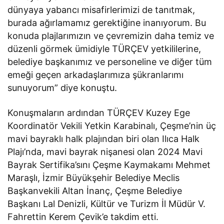
dünyaya yabancı misafirlerimizi de tanıtmak,
burada ağırlamamız gerektiğine inanıyorum. Bu
konuda plajlarımızın ve çevremizin daha temiz ve
düzenli görmek ümidiyle TÜRÇEV yetkililerine,
belediye başkanımız ve personeline ve diğer tüm
emeği geçen arkadaşlarımıza şükranlarımı
sunuyorum” diye konuştu.
Konuşmaların ardından TÜRÇEV Kuzey Ege
Koordinatör Vekili Yetkin Karabinalı, Çeşme’nin üç
mavi bayraklı halk plajından biri olan Ilıca Halk
Plajı’nda, mavi bayrak nişanesi olan 2024 Mavi
Bayrak Sertifika’sını Çeşme Kaymakamı Mehmet
Maraşlı, İzmir Büyükşehir Belediye Meclis
Başkanvekili Altan İnanç, Çeşme Belediye
Başkanı Lal Denizli, Kültür ve Turizm İl Müdür V.
Fahrettin Kerem Çevik’e takdim etti.