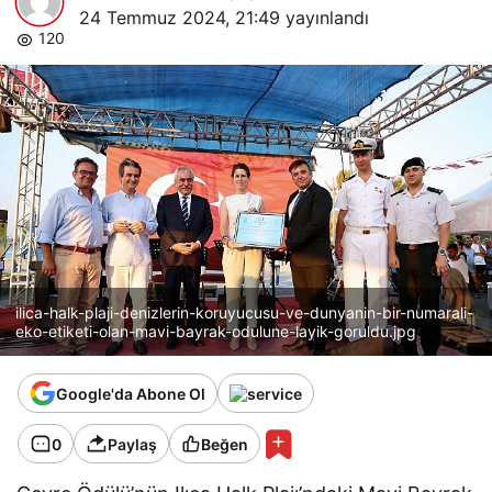
24 Temmuz 2024, 21:49
yayınlandı
120
ilica-halk-plaji-denizlerin-koruyucusu-ve-dunyanin-bir-numarali-
eko-etiketi-olan-mavi-bayrak-odulune-layik-goruldu.jpg
Google'da Abone Ol
0
Paylaş
Beğen