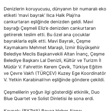
Denizlerin koruyucusu, dünyanın bir numaralı eko
etiketi ‘mavi bayrak’ Ilıca Halk Plajı’na
cankurtaran eşliğinde denizden geldi. Mavi
bayrağı Çeşmeli Eliz’e denizden cankurtaran
getirerek teslim etti. Bu özel ana çocuklar
bayraklarla eşlik etti. Mavi Bayrak, Çeşme
Kaymakamı Mehmet Maraşlı, İzmir Büyükşehir
Belediye Meclis Başkanvekili Altan İnanç, Çeşme
Belediye Başkanı Lal Denizli, Kültür ve Turizm İl
Müdür V. Fahrettin Kerem Çevik, Türkiye Eğitim
ve Çevre Vakfı (TÜRÇEV) Kuzey Ege Koordinatör
V. Yetkin Karabinalı’nın eşliğinde göndere çekildi.
Çeşmelilerin yoğun ilgi gösterdiği etkinlik, Duo
Blue Quartet ve Solist Dinletisi ile sona erdi.
Kaynak: (BYZHA) Beyaz Haber Ajansı