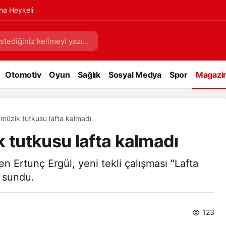
na Heykeli
Otomotiv
Oyun
Sağlık
Sosyal Medya
Spor
Magazi
 müzik tutkusu lafta kalmadı
k tutkusu lafta kalmadı
n Ertunç Ergül, yeni tekli çalışması "Lafta
e sundu.
123