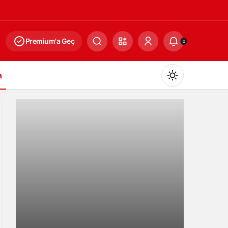
Premium'a Geç
0
n
Gündüz Modu
Gündüz modunu seçin.
Gece Modu
Gece modunu seçin.
Magazin