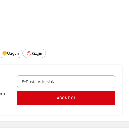
Üzgün
Kızgın
atı
ABONE OL