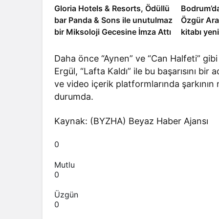
Gloria Hotels & Resorts, Ödüllü
Bodrum’da
bar Panda & Sons ile unutulmaz
Özgür Ara
bir Miksoloji Gecesine İmza Attı
kitabı yen
Luxury Co
kutladı
Daha önce “Aynen” ve “Can Halfeti” gibi
Ergül, “Lafta Kaldı” ile bu başarısını bi
ve video içerik platformlarında şarkını
durumda.
Kaynak: (BYZHA) Beyaz Haber Ajansı
0
Mutlu
0
Üzgün
0