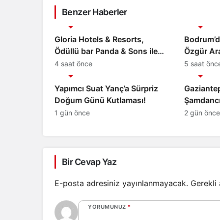
Benzer Haberler
Magazin
Magazin
Gloria Hotels & Resorts,
Bodrum’d
Ödüllü bar Panda & Sons ile
Özgür Ar
unutulmaz bir Miksoloji
kitabı yen
4 saat önce
5 saat önc
Magazin
Magazin
Gecesine İmza Attı
Luxury C
kutladı
Yapımcı Suat Yanç’a Sürpriz
Gaziantep’
Doğum Günü Kutlaması!
Şamdancı
açılışı il
1 gün önce
2 gün önce
görkemli 
Bir Cevap Yaz
E-posta adresiniz yayınlanmayacak.
Gerekli
YORUMUNUZ
*