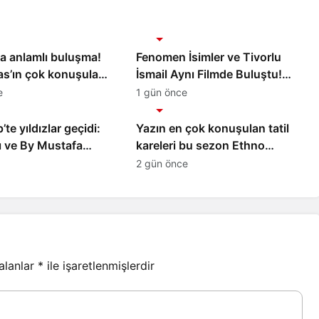
Magazin
a anlamlı buluşma!
Fenomen İsimler ve Tivorlu
as’ın çok konuşulan
İsmail Aynı Filmde Buluştu!
i baskısını Titanic
‘Kozalak Devri’ 7 Ağustos’ta
e
1 gün önce
Magazin
ollection Bodrum’da
Vizyonda
te yıldızlar geçidi:
Yazın en çok konuşulan tatil
 ve By Mustafa
kareleri bu sezon Ethno
e Green Park’ta
Belek’ten geldi
2 gün önce
gala
 alanlar
*
ile işaretlenmişlerdir