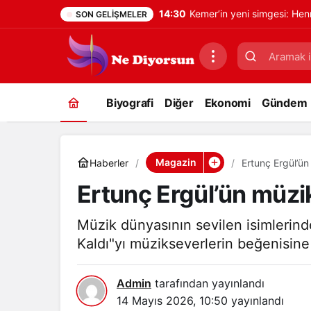
14:30
Kemer’in yeni simgesi: Hen
SON GELIŞMELER
Biyografi
Diğer
Ekonomi
Gündem
Magazin
Haberler
Ertunç Ergül’ün
Ertunç Ergül’ün müzi
Müzik dünyasının sevilen isimlerinde
Kaldı"yı müzikseverlerin beğenisin
Admin
tarafından yayınlandı
14 Mayıs 2026, 10:50
yayınlandı