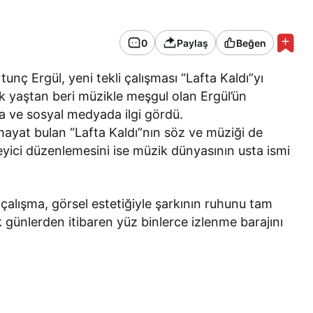
0
Paylaş
Beğen
unç Ergül, yeni tekli çalışması “Lafta Kaldı”yı
 yaştan beri müzikle meşgul olan Ergül’ün
da ve sosyal medyada ilgi gördü.
ayat bulan “Lafta Kaldı”nın söz ve müziği de
eyici düzenlemesini ise müzik dünyasının usta ismi
çalışma, görsel estetiğiyle şarkının ruhunu tam
lk günlerden itibaren yüz binlerce izlenme barajını