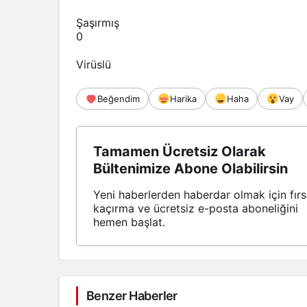
Şaşırmış
0
Virüslü
Beğendim
Harika
Haha
Vay
Tamamen Ücretsiz Olarak
Bültenimize Abone Olabilirsin
Yeni haberlerden haberdar olmak için fırs
kaçırma ve ücretsiz e-posta aboneliğini
hemen başlat.
Benzer Haberler