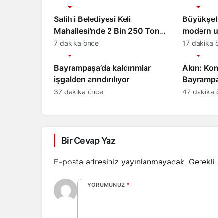
Gündem
Gündem
Salihli Belediyesi Keli
Büyükşehi
Mahallesi’nde 2 Bin 250 Ton
modern ul
Sıcak Asfalt Çalışmasını
7 dakika önce
17 dakika 
Gündem
Gündem
Tamamladı
Bayrampaşa’da kaldırımlar
Akın: Kom
işgalden arındırılıyor
Bayrampa
dokunuy
37 dakika önce
47 dakika 
Bir Cevap Yaz
E-posta adresiniz yayınlanmayacak.
Gerekli
YORUMUNUZ
*