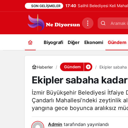
17:40
Salihli Belediyesi Keli Mah
SON GELIŞMELER
Biyografi
Diğer
Ekonomi
Gündem
Gündem
Haberler
Ekipler sabaha
Ekipler sabaha kadar
İzmir Büyükşehir Belediyesi İtfaiye Da
Çandarlı Mahallesi’ndeki zeytinlik 
yangına gece boyunca aralıksız müd
Admin
tarafından yayınlandı