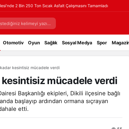
allesi’nde 2 Bin 250 Ton Sıcak Asfalt Çalışmasını Tamamladı
Otomotiv
Oyun
Sağlık
Sosyal Medya
Spor
Magazi
 kadar kesintisiz mücadele verdi
 kesintisiz mücadele verdi
iresi Başkanlığı ekipleri, Dikili ilçesine bağlı
alanda başlayıp ardından ormana sıçrayan
ahale etti.
55