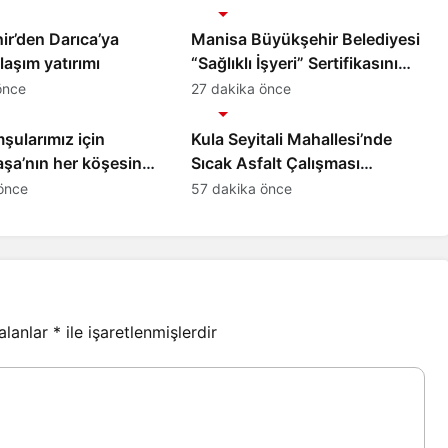
Gündem
r’den Darıca’ya
Manisa Büyükşehir Belediyesi
aşım yatırımı
“Sağlıklı İşyeri” Sertifikasını
Aldı
önce
27 dakika önce
Gündem
şularımız için
Kula Seyitali Mahallesi’nde
şa’nın her köşesine
Sıcak Asfalt Çalışması
oruz
Tamamlandı
önce
57 dakika önce
 alanlar
*
ile işaretlenmişlerdir