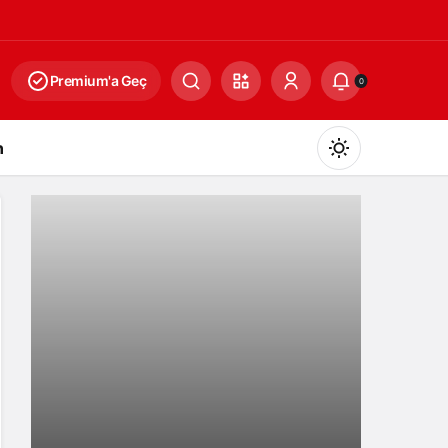
Premium'a Geç
0
n
Gündüz Modu
Gündüz modunu seçin.
Gece Modu
Gece modunu seçin.
Magazin