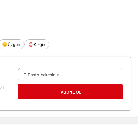
Üzgün
Kızgın
atı
ABONE OL