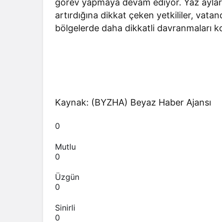
görev yapmaya devam ediyor. Yaz ayların
artırdığına dikkat çeken yetkililer, vatand
bölgelerde daha dikkatli davranmaları 
Kaynak: (BYZHA) Beyaz Haber Ajansı
0
Mutlu
0
Üzgün
0
Sinirli
0