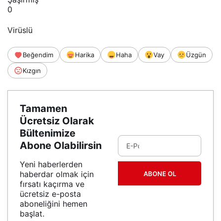
0
Virüslü
Beğendim
Harika
Haha
Vay
Üzgün
Kızgın
Tamamen
Ücretsiz Olarak
Bültenimize
Abone Olabilirsin
Yeni haberlerden
haberdar olmak için
ABONE OL
fırsatı kaçırma ve
ücretsiz e-posta
aboneliğini hemen
başlat.