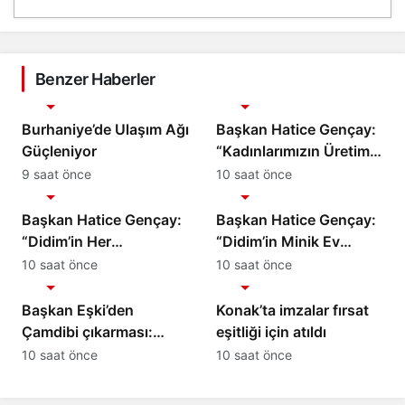
Benzer Haberler
Gündem
Gündem
Burhaniye’de Ulaşım Ağı
Başkan Hatice Gençay:
Güçleniyor
“Kadınlarımızın Üretim
Gücünü Destekliyoruz”
9 saat önce
10 saat önce
Gündem
Gündem
Başkan Hatice Gençay:
Başkan Hatice Gençay:
“Didim’in Her
“Didim’in Minik Ev
Noktasında Gece
Sahiplerine Sahip
10 saat önce
10 saat önce
Gündem
Gündem
Gündüz Sahadayız”
Çıkmaya Devam
Edeceğiz”
Başkan Eşki’den
Konak’ta imzalar fırsat
Çamdibi çıkarması:
eşitliği için atıldı
“Halkımızın içinde,
10 saat önce
10 saat önce
Bornova’nın
hizmetindeyiz”