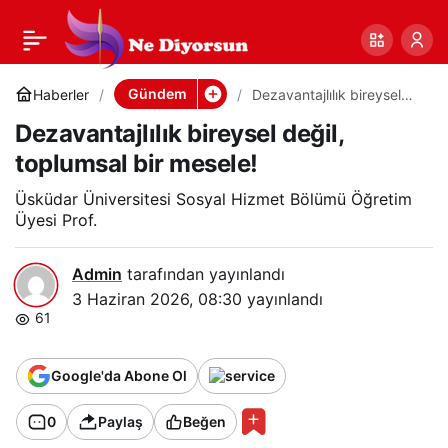
Dezavantajlılık
0
Paylaş
bireysel değil,
Gündem
Haberler
Dezavantajlılık bireysel
değil, toplumsal bir
Dezavantajlılık bireysel değil,
mesele!
toplumsal bir mesele!
toplumsal bir mesele!
Üsküdar Üniversitesi Sosyal Hizmet Bölümü Öğretim
Üyesi Prof.
Admin
tarafından yayınlandı
3 Haziran 2026, 08:30
yayınlandı
61
Google'da Abone Ol
0
Paylaş
Beğen