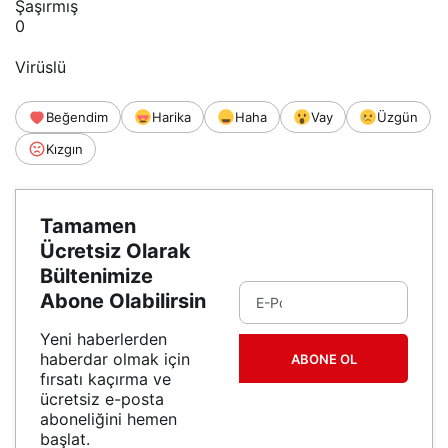
Şaşırmış
0
Virüslü
Beğendim
Harika
Haha
Vay
Üzgün
Kızgın
Tamamen
Ücretsiz Olarak
Bültenimize
Abone Olabilirsin
Yeni haberlerden
haberdar olmak için
ABONE OL
fırsatı kaçırma ve
ücretsiz e-posta
aboneliğini hemen
başlat.