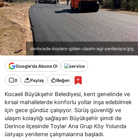
derincede-koylere-giden-ulasim-agi-yenileniyor.jpg
Google'da Abone Ol
0
Paylaş
Beğen
Kocaeli Büyükşehir Belediyesi, kent genelinde ve
kırsal mahallelerde konforlu yollar inşa edebilmek
için gece gündüz çalışıyor. Sürüş güvenliği ve
ulaşım kolaylığı sağlayan Büyükşehir şimdi de
Derince ilçesinde Toylar Ana Grup Köy Yolunda
üstyapı yenileme çalışmalarına başladı.