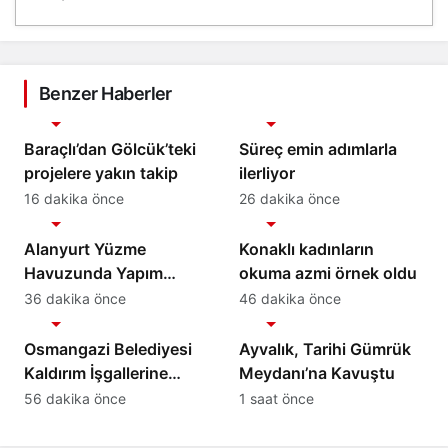
Benzer Haberler
Gündem
Gündem
Baraçlı’dan Gölcük’teki
Süreç emin adımlarla
projelere yakın takip
ilerliyor
16 dakika önce
26 dakika önce
Gündem
Gündem
Alanyurt Yüzme
Konaklı kadınların
Havuzunda Yapım
okuma azmi örnek oldu
Çalışmaları Sürüyor
36 dakika önce
46 dakika önce
Gündem
Gündem
Osmangazi Belediyesi
Ayvalık, Tarihi Gümrük
Kaldırım İşgallerine
Meydanı’na Kavuştu
Fırsat Vermiyor
56 dakika önce
1 saat önce