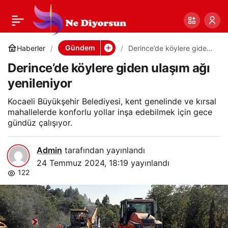
Derince’de köylere
0
Paylaş
giden ulaşım ağı
Gündem
Haberler
Derince’de köylere giden
ulaşım ağı yenileniyor
Derince’de köylere giden ulaşım ağı
yenileniyor
yenileniyor
Kocaeli Büyükşehir Belediyesi, kent genelinde ve kırsal
mahallelerde konforlu yollar inşa edebilmek için gece
gündüz çalışıyor.
Admin
tarafından yayınlandı
24 Temmuz 2024, 18:19
yayınlandı
122