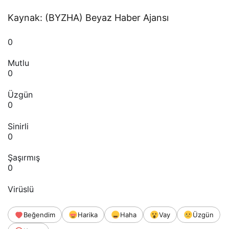
Kaynak: (BYZHA) Beyaz Haber Ajansı
0
Mutlu
0
Üzgün
0
Sinirli
0
Şaşırmış
0
Virüslü
Beğendim
Harika
Haha
Vay
Üzgün