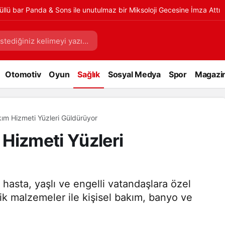
üllü bar Panda & Sons ile unutulmaz bir Miksoloji Gecesine İmza Attı
Otomotiv
Oyun
Sağlık
Sosyal Medya
Spor
Magazi
akım Hizmeti Yüzleri Güldürüyor
m Hizmeti Yüzleri
 hasta, yaşlı ve engelli vatandaşlara özel
ik malzemeler ile kişisel bakım, banyo ve