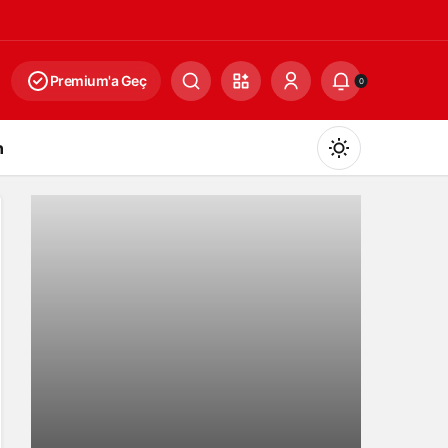
Premium'a Geç
0
n
Gündüz Modu
Gündüz modunu seçin.
Gece Modu
Gece modunu seçin.