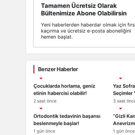
Tamamen Ücretsiz Olarak
Bültenimize Abone Olabilirsin
Yeni haberlerden haberdar olmak için fırs
kaçırma ve ücretsiz e-posta aboneliğini
hemen başlat.
Benzer Haberler
Sağlık
Sağlık
Çocuklarda horlama, geniz
Yaz Sofr
etinin habercisi olabilir!
Seçimler 
2 saat önce
3 saat önc
Sağlık
Sağlık
Ortodontik tedavinin başarısı
“Gizli Ka
beslenmeyle başlar!
Anevrizm
Tedavi Ed
1 gün önce
1 gün önce