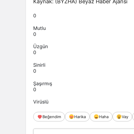
Kaynak: (BYZHA) Beyaz Haber Ajansı
0
Mutlu
0
Üzgün
0
Sinirli
0
Şaşırmış
0
Virüslü
Beğendim
Harika
Haha
Vay