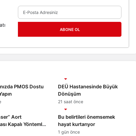
atı
ABONE OL
Sağlık
anızda PMOS Dostu
DEÜ Hastanesinde Büyük
Yapın
Dönüşüm
e
21 saat önce
Sağlık
nser” Aort
Bu belirtileri önemsemek
ası Kapalı Yöntemle
hayat kurtarıyor
ildi
1 gün önce