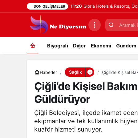
11:20
Gloria Hotels & Resorts, Öd
SON GELIŞMELER
Biyografi
Diğer
Ekonomi
Gündem
Sağlık
Haberler
Çiğli’de Kişisel B
Çiğli’de Kişisel Bakı
Güldürüyor
Çiğli Belediyesi, ilçede ikamet eden
ekipmanlar ve tek kullanımlık hijyen
kuaför hizmeti sunuyor.