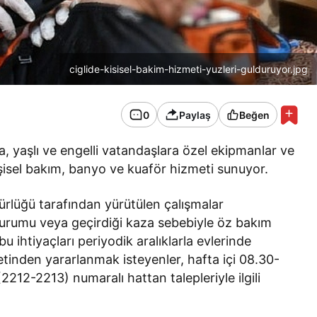
ciglide-kisisel-bakim-hizmeti-yuzleri-gulduruyor.jpg
0
Paylaş
Beğen
a, yaşlı ve engelli vatandaşlara özel ekipmanlar ve
kişisel bakım, banyo ve kuaför hizmeti sunuyor.
dürlüğü tarafından yürütülen çalışmalar
 durumu veya geçirdiği kaza sebebiyle öz bakım
u ihtiyaçları periyodik aralıklarla evlerinde
metinden yararlanmak isteyenler, hafta içi 08.30-
212-2213) numaralı hattan talepleriyle ilgili