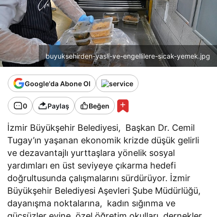
buyuksehirden-yasli-ve-engellilere-sicak-yemek.jpg
Google'da Abone Ol
0
Paylaş
Beğen
İzmir Büyükşehir Belediyesi, Başkan Dr. Cemil
Tugay’ın yaşanan ekonomik krizde düşük gelirli
ve dezavantajlı yurttaşlara yönelik sosyal
yardımları en üst seviyeye çıkarma hedefi
doğrultusunda çalışmalarını sürdürüyor. İzmir
Büyükşehir Belediyesi Aşevleri Şube Müdürlüğü,
dayanışma noktalarına, kadın sığınma ve
güçsüzler evine, özel öğretim okulları, dernekler