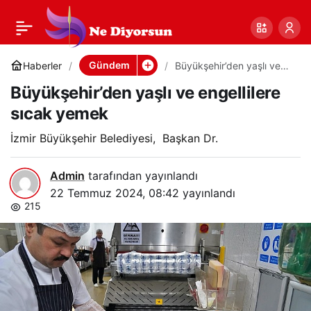
Büyükşehir’den yaşlı
0
Paylaş
ve engellilere sıcak
Gündem
Haberler
Büyükşehir’den yaşlı ve
engellilere sıcak yemek
Büyükşehir’den yaşlı ve engellilere
yemek
sıcak yemek
İzmir Büyükşehir Belediyesi, Başkan Dr.
Admin
tarafından yayınlandı
22 Temmuz 2024, 08:42
yayınlandı
215