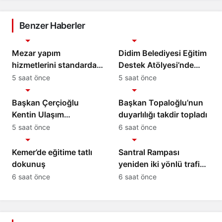
Benzer Haberler
Gündem
Gündem
Mezar yapım
Didim Belediyesi Eğitim
hizmetlerini standarda
Destek Atölyesi’nde
bağlayacak iş birliği
Matematik Eğitimi
5 saat önce
5 saat önce
Gündem
Gündem
protokolü imzalandı
Başkan Çerçioğlu
Başkan Topaloğlu’nun
Kentin Ulaşım
duyarlılığı takdir topladı
Altyapısını Güçlendiren
5 saat önce
6 saat önce
Gündem
Gündem
Çalışmalarına Devam
Ediyor
Kemer’de eğitime tatlı
Santral Rampası
dokunuş
yeniden iki yönlü trafiğe
açıldı
6 saat önce
6 saat önce