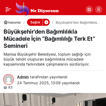
Büyükşehir’den
0
Paylaş
Bağımlılıkla Mücadele
Sağlık
Haberler
Büyükşehir’den Bağımlılıkla
Mücadele İçin “Bağımlılığı
Büyükşehir’den Bağımlılıkla
Terk Et” Semineri
İçin “Bağımlılığı Terk
Mücadele İçin “Bağımlılığı Terk Et”
Semineri
Et” Semineri
Manisa Büyükşehir Belediyesi, toplum sağlığı için
büyük tehdit oluşturan bağımlılıkla mücadele
kapsamında farkındalık çalışmalarını sürdürüyor.
Admin
tarafından yayınlandı
24 Temmuz 2025, 13:09
yayınlandı
83