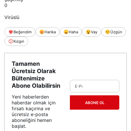
0
Virüslü
Beğendim
Harika
Haha
Vay
Üzgün
Kızgın
Tamamen
Ücretsiz Olarak
Bültenimize
Abone Olabilirsin
Yeni haberlerden
haberdar olmak için
ABONE OL
fırsatı kaçırma ve
ücretsiz e-posta
aboneliğini hemen
başlat.