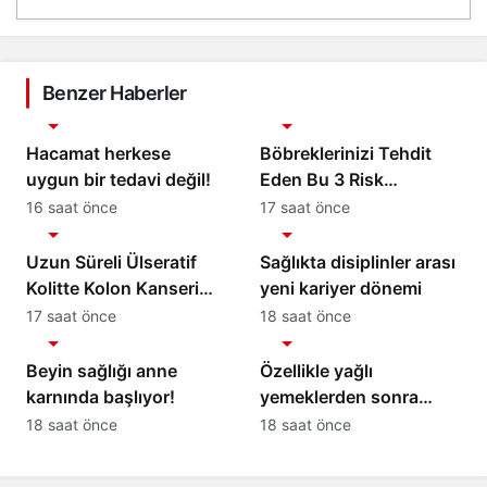
Benzer Haberler
Sağlık
Sağlık
Hacamat herkese
Böbreklerinizi Tehdit
uygun bir tedavi değil!
Eden Bu 3 Risk
Faktörüne Dikkat!
16 saat önce
17 saat önce
Sağlık
Sağlık
Uzun Süreli Ülseratif
Sağlıkta disiplinler arası
Kolitte Kolon Kanseri
yeni kariyer dönemi
Riski Artıyor mu?
17 saat önce
18 saat önce
Sağlık
Sağlık
Beyin sağlığı anne
Özellikle yağlı
karnında başlıyor!
yemeklerden sonra
başlıyorsa, gecikmeyin
18 saat önce
18 saat önce