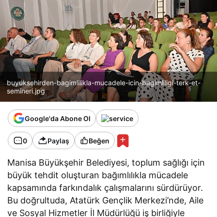
buyuksehirden-bagimlilikla-mucadele-icin-bagimliligi-terk-et-
semineri.jpg
Google'da Abone Ol
0
Paylaş
Beğen
Manisa Büyükşehir Belediyesi, toplum sağlığı için
büyük tehdit oluşturan bağımlılıkla mücadele
kapsamında farkındalık çalışmalarını sürdürüyor.
Bu doğrultuda, Atatürk Gençlik Merkezi’nde, Aile
ve Sosyal Hizmetler İl Müdürlüğü iş birliğiyle