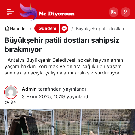
Büyükşehir patili
0
Paylaş
dostları sahipsiz
Gündem
Haberler
Büyükşehir patili dostları
sahipsiz bırakmıyor
Büyükşehir patili dostları sahipsiz
bırakmıyor
bırakmıyor
Antalya Büyükşehir Belediyesi, sokak hayvanlarının
yaşam hakkını korumak ve onlara sağlıklı bir yaşam
sunmak amacıyla çalışmalarını aralıksız sürdürüyor.
Admin
tarafından yayınlandı
3 Ekim 2025, 10:19
yayınlandı
94