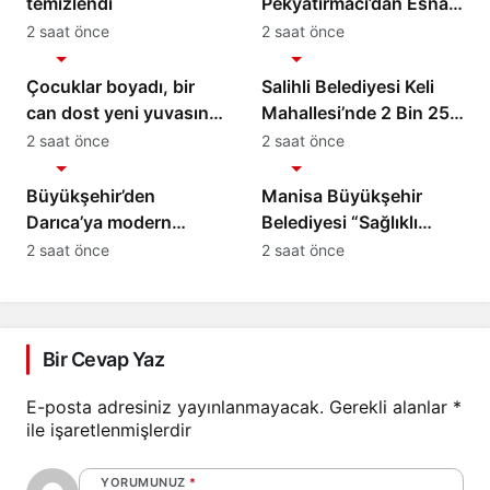
temizlendi
Pekyatırmacı’dan Esnaf
Ziyareti
2 saat önce
2 saat önce
Gündem
Gündem
Çocuklar boyadı, bir
Salihli Belediyesi Keli
can dost yeni yuvasına
Mahallesi’nde 2 Bin 250
kavuştu
Ton Sıcak Asfalt
2 saat önce
2 saat önce
Gündem
Gündem
Çalışmasını Tamamladı
Büyükşehir’den
Manisa Büyükşehir
Darıca’ya modern
Belediyesi “Sağlıklı
ulaşım yatırımı
İşyeri” Sertifikasını Aldı
2 saat önce
2 saat önce
Bir Cevap Yaz
E-posta adresiniz yayınlanmayacak.
Gerekli alanlar
*
ile işaretlenmişlerdir
YORUMUNUZ
*