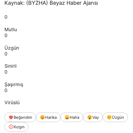
Kaynak: (BYZHA) Beyaz Haber Ajansı
0
Mutlu
0
Üzgün
0
Sinirli
0
Şaşırmış
0
Virüslü
Beğendim
Harika
Haha
Vay
Üzgün
Kızgın