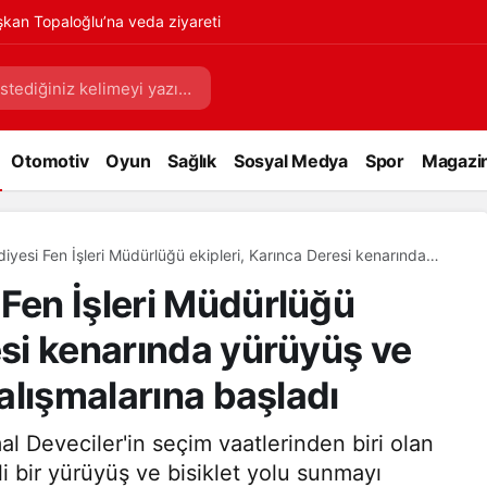
kan Topaloğlu’na veda ziyareti
Otomotiv
Oyun
Sağlık
Sosyal Medya
Spor
Magazi
iyesi Fen İşleri Müdürlüğü ekipleri, Karınca Deresi kenarında
klet yolu projesi çalışmalarına başladı
 Fen İşleri Müdürlüğü
esi kenarında yürüyüş ve
çalışmalarına başladı
l Deveciler'in seçim vaatlerinden biri olan
li bir yürüyüş ve bisiklet yolu sunmayı