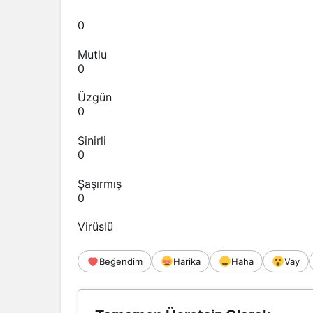
0
Mutlu
0
Üzgün
0
Sinirli
0
Şaşırmış
0
Virüslü
Beğendim
Harika
Haha
Vay