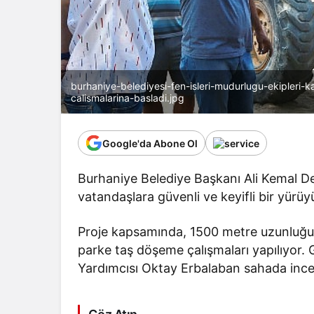
burhaniye-belediyesi-fen-isleri-mudurlugu-ekipleri-k
calismalarina-basladi.jpg
Google'da Abone Ol
Burhaniye Belediye Başkanı Ali Kemal Dev
vatandaşlara güvenli ve keyifli bir yürüy
Proje kapsamında, 1500 metre uzunluğun
parke taş döşeme çalışmaları yapılıyor.
Yardımcısı Oktay Erbalaban sahada incel