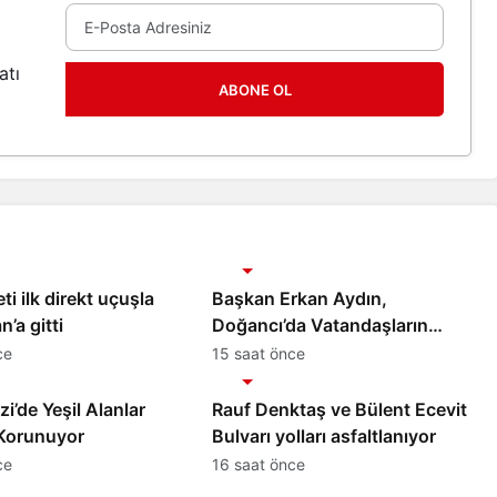
atı
ABONE OL
Gündem
ti ilk direkt uçuşla
Başkan Erkan Aydın,
’a gitti
Doğancı’da Vatandaşların
Taleplerini Yerinde Dinledi
ce
15 saat önce
Gündem
’de Yeşil Alanlar
Rauf Denktaş ve Bülent Ecevit
e Korunuyor
Bulvarı yolları asfaltlanıyor
ce
16 saat önce