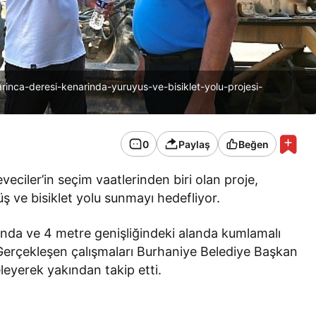
arinca-deresi-kenarinda-yuruyus-ve-bisiklet-yolu-projesi-
0
Paylaş
Beğen
eciler’in seçim vaatlerinden biri olan proje,
üş ve bisiklet yolu sunmayı hedefliyor.
da ve 4 metre genişliğindeki alanda kumlamalı
 Gerçekleşen çalışmaları Burhaniye Belediye Başkan
eyerek yakından takip etti.