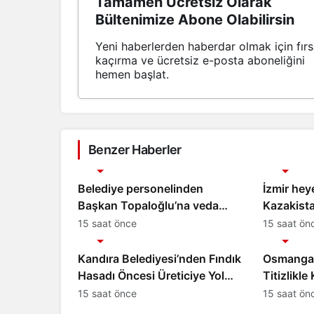
Tamamen Ücretsiz Olarak
Bültenimize Abone Olabilirsin
Yeni haberlerden haberdar olmak için fırs
kaçırma ve ücretsiz e-posta aboneliğini
hemen başlat.
Benzer Haberler
Gündem
Gündem
Belediye personelinden
İzmir heye
Başkan Topaloğlu’na veda
Kazakistan
ziyareti
15 saat önce
15 saat ön
Gündem
Gündem
Kandıra Belediyesi’nden Fındık
Osmangazi
Hasadı Öncesi Üreticiye Yol
Titizlikl
Desteği
15 saat önce
15 saat ön