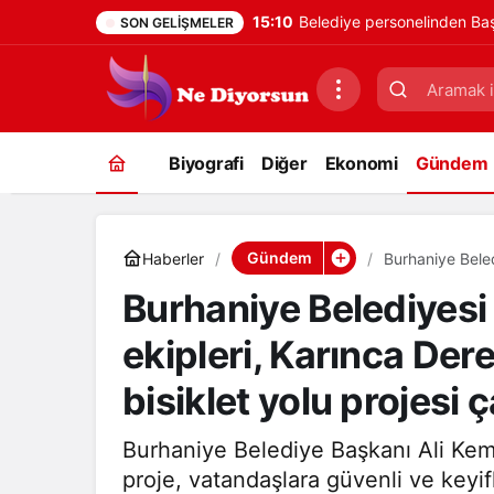
15:10
Belediye personelinden Baş
SON GELIŞMELER
Biyografi
Diğer
Ekonomi
Gündem
Gündem
Haberler
Burhaniye Beled
yürüyüş ve bisi
Burhaniye Belediyesi
ekipleri, Karınca Der
bisiklet yolu projesi 
Burhaniye Belediye Başkanı Ali Kema
proje, vatandaşlara güvenli ve keyif