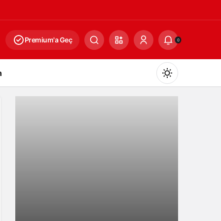
Premium'a Geç
0
n
Gündüz Modu
Gündüz modunu seçin.
Gece Modu
Gece modunu seçin.