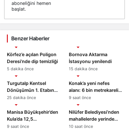
aboneliğini hemen
başlat.
Benzer Haberler
Gündem
Gündem
Körfez’e açılan Poligon
Bornova Aktarma
Deresi’nde dip temizliği
İstasyonu yenilendi
5 dakika önce
15 dakika önce
Gündem
Gündem
Turgutalp Kentsel
Konak’a yeni nefes
Dönüşümün 1. Etabında
alanı: 6 bin metrekarelik
Hedef 2027
park hizmete açılıyor
25 dakika önce
9 saat önce
Gündem
Gündem
Manisa Büyükşehir’den
Nilüfer Belediyesi’nden
Kula’da 12,5
mahallelerde yerinde
Kilometrelik Yol Hamlesi
inceleme
9 saat önce
10 saat önce