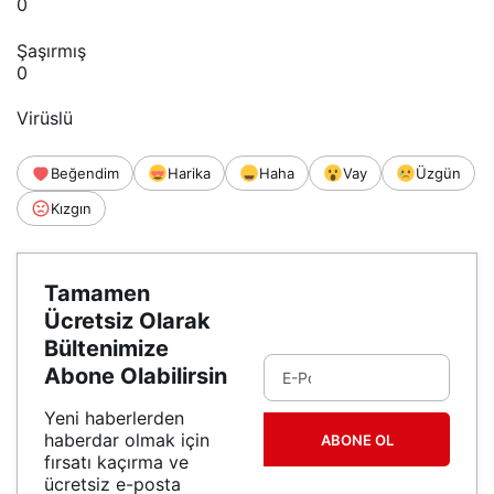
0
Şaşırmış
0
Virüslü
Beğendim
Harika
Haha
Vay
Üzgün
Kızgın
Tamamen
Ücretsiz Olarak
Bültenimize
Abone Olabilirsin
Yeni haberlerden
haberdar olmak için
ABONE OL
fırsatı kaçırma ve
ücretsiz e-posta