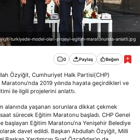
igit-turkiyede-model-olan-projeyi-egitim-maratonunda-anlatti.jpg
0
Paylaş
Beğen
lah Özyiğit, Cumhuriyet Halk Partisi(CHP)
Maratonu’nda 2019 yılında hayata geçirdikleri ve
i ile ilgili projelerini anlattı.
tim alanında yaşanan sorunlara dikkat çekmek
 saat sürecek Eğitim Maratonu başladı. CHP Genel
ile başlayan Eğitim Maratonu’na Yenişehir Belediye
arak davet edildi. Başkan Abdullah Özyiğit, Milli
el Başkan Yardımcısı Suat Özçağdaş’ın da