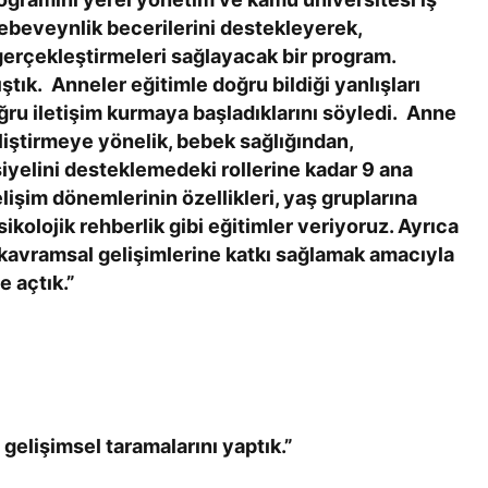
 ebeveynlik becerilerini destekleyerek,
 gerçekleştirmeleri sağlayacak bir program.
tık. Anneler eğitimle doğru bildiği yanlışları
ğru iletişim kurmaya başladıklarını söyledi. Anne
liştirmeye yönelik, bebek sağlığından,
iyelini desteklemedeki rollerine kadar 9 ana
lişim dönemlerinin özellikleri, yaş gruplarına
kolojik rehberlik gibi eğitimler veriyoruz. Ayrıca
e kavramsal gelişimlerine katkı sağlamak amacıyla
e açtık.”
elişimsel taramalarını yaptık.”