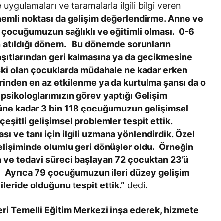
ygulamaları ve taramalarla ilgili bilgi veren
önemli noktası da gelişim değerlendirme. Anne ve
, çocuğumuzun sağlıklı ve eğitimli olması. 0-6
in atıldığı dönem. Bu dönemde sorunların
aşıtlarından geri kalmasına ya da gecikmesine
iski olan çocuklarda müdahale ne kadar erken
rinden en az etkilenme ya da kurtulma şansı da o
 psikologlarımızın görev yaptığı Gelişim
üne kadar 3 bin 118 çocuğumuzun gelişimsel
şitli gelişimsel problemler tespit ettik.
sı ve tanı için ilgili uzmana yönlendirdik. Özel
elişiminde olumlu geri dönüşler oldu. Örneğin
 ve tedavi süreci başlayan 72 çocuktan 23’ü
di. Ayrıca 79 çocuğumuzun ileri düzey gelişim
ileride olduğunu tespit ettik.”
dedi.
eri Temelli Eğitim Merkezi inşa ederek, hizmete