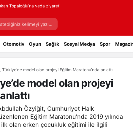
kan Topaloğlu’na veda ziyareti
Otomotiv
Oyun
Sağlık
Sosyal Medya
Spor
Magazi
 Türkiye’de model olan projeyi Eğitim Maratonu’nda anlattı
ye’de model olan projeyi
anlattı
Abdullah Özyiğit, Cumhuriyet Halk
düzenlenen Eğitim Maratonu’nda 2019 yılında
ilk olan erken çocukluk eğitimi ile ilgili