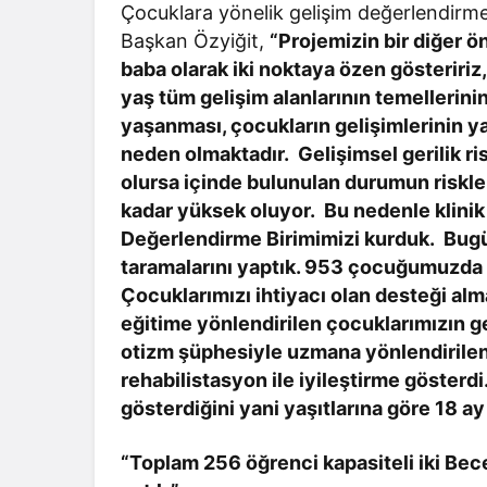
Çocuklara yönelik gelişim değerlendirme u
Başkan Özyiğit,
“Projemizin bir diğer 
baba olarak iki noktaya özen gösteririz
yaş tüm gelişim alanlarının temellerin
yaşanması, çocukların gelişimlerinin y
neden olmaktadır. Gelişimsel gerilik r
olursa içinde bulunulan durumun riskle
kadar yüksek oluyor. Bu nedenle klinik
Değerlendirme Birimimizi kurduk. Bug
taramalarını yaptık. 953 çocuğumuzda çe
Çocuklarımızı ihtiyacı olan desteği alma
eğitime yönlendirilen çocuklarımızın g
otizm şüphesiyle uzmana yönlendirilen
rehabilistasyon ile iyileştirme göster
gösterdiğini yani yaşıtlarına göre 18 ay 
“Toplam 256 öğrenci kapasiteli iki Bec