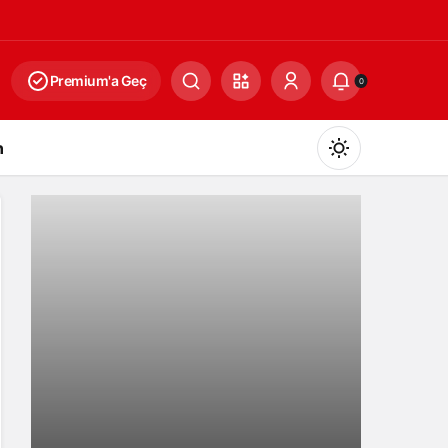
Premium'a Geç
0
n
Gündüz Modu
Gündüz modunu seçin.
Gece Modu
Gece modunu seçin.