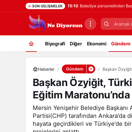
15:10
Belediye personelinden Baş
SON GELIŞMELER
Biyografi
Diğer
Ekonomi
Gündem
Gündem
Haberler
Başkan Özyiğit,
Başkan Özyiğit, Türki
Eğitim Maratonu’nda 
Mersin Yenişehir Belediye Başkanı 
Partisi(CHP) tarafından Ankara’da 
hayata geçirdikleri ve Türkiye’de bir 
projelerini anlattı.