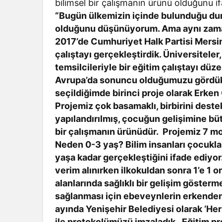
bilimsel bir çalışmanın ürünü olduğunu i
“Bugün ülkemizin içinde bulunduğu du
olduğunu düşünüyorum. Ama aynı zaman
2017’de Cumhuriyet Halk Partisi Mersin
çalıştayı gerçekleştirdik. Üniversiteler
temsilcileriyle bir eğitim çalıştayı dü
Avrupa’da sonuncu olduğumuzu gördük.
seçildiğimde birinci proje olarak Erken
Projemiz çok basamaklı, birbirini deste
yapılandırılmış, çocuğun gelişimine büt
bir çalışmanın ürünüdür. Projemiz 7 mo
Neden 0-3 yaş? Bilim insanları çocukla
yaşa kadar gerçekleştiğini ifade ediyor
verim alınırken ilkokuldan sonra 1’e 1 
alanlarında sağlıklı bir gelişim göste
sağlanması için ebeveynlerin erkenden
ayında Yenişehir Belediyesi olarak ‘Her
ile protokolümüzü imzaladık. Eğitim pr