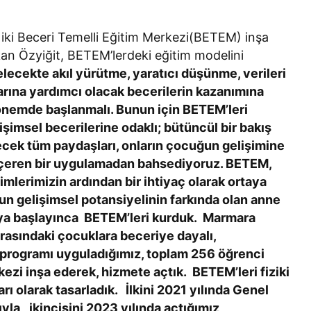
i iki Beceri Temelli Eğitim Merkezi(BETEM) inşa
kan Özyiğit, BETEM’lerdeki eğitim modelini
lecekte akıl yürütme, yaratıcı düşünme, verileri
alarına yardımcı olacak becerilerin kazanımına
dönemde başlanmalı. Bunun için BETEM’leri
şimsel becerilerine odaklı; bütüncül bir bakış
ecek tüm paydaşları, onların çocuğun gelişimine
 içeren bir uygulamadan bahsediyoruz. BETEM,
timlerimizin ardından bir ihtiyaç olarak ortaya
un gelişimsel potansiyelinin farkında olan anne
aya başlayınca BETEM’leri kurduk. Marmara
rasındaki çocuklara beceriye dayalı,
im programı uyguladığımız, toplam 256 öğrenci
kezi inşa ederek, hizmete açtık. BETEM’leri fiziki
rı olarak tasarladık. İlkini 2021 yılında Genel
yla, ikincisini 2023 yılında açtığımız