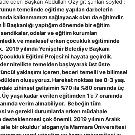
fade eden Başkan Abdullah Özyiğit şunları söyledi:
rumun temelinde eğitime yapılan darbelerin
da kalkınmamızı sağlayacak olan da eğitimdir.
 İl Başkanlığı yaptığım dönemde bir eğitim
, sendikalar, odalar ve eğitim kurumları
zenledik ve maalesef erken çocukluk eğitiminde
 2019 yılında Yenişehir Belediye Başkanı
 Çocukluk Eğitimi Projesi’ni hayata geçirdik.
kler nitelikte temelden başlayarak üst üste
üncül yaklaşımı içeren, beceri temelli ve bilimsel
dülden oluşuyoruz. Hareket noktası ise 0-3 yaş.
rdaki zihinsel gelişimin %70 ila %80 oranında üç
. Üç yaşa kadar verilen eğitimden 1’e 7 oranında
oranında verim alınabiliyor. Bebeğin tüm
rmesi ve gerekli durumlarda erken müdahale
 desteklenmesi çok önemli. 2019 yılının Aralık
 aile bir okuldur’ sloganıyla Marmara Üniversitesi
ogramını yerel yönetim ve kamu üniversitesi iş