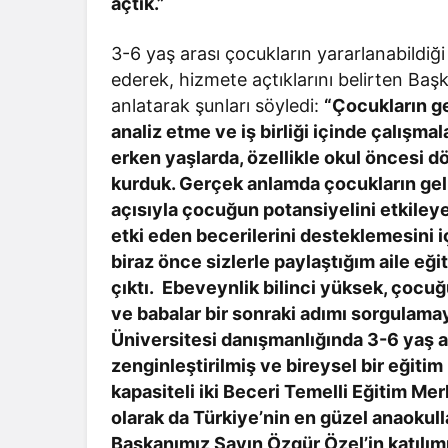
açtık.”
3-6 yaş arası çocukların yararlanabildiğ
ederek, hizmete açtıklarını belirten Baş
anlatarak şunları söyledi:
“Çocukların ge
analiz etme ve iş birliği içinde çalışm
erken yaşlarda, özellikle okul öncesi 
kurduk. Gerçek anlamda çocukların geli
açısıyla çocuğun potansiyelini etkiley
etki eden becerilerini desteklemesini
biraz önce sizlerle paylaştığım aile eği
çıktı. Ebeveynlik bilinci yüksek, çocuğ
ve babalar bir sonraki adımı sorgulam
Üniversitesi danışmanlığında 3-6 yaş a
zenginleştirilmiş ve bireysel bir eğit
kapasiteli iki Beceri Temelli Eğitim Mer
olarak da Türkiye’nin en güzel anaokulla
Başkanımız Sayın Özgür Özel’in katılımı