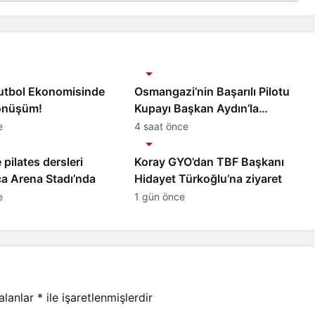
Spor
Futbol Ekonomisinde
Osmangazi’nin Başarılı Pilotu
önüşüm!
Kupayı Başkan Aydın’la
Paylaştı
e
4 saat önce
Spor
pilates dersleri
Koray GYO’dan TBF Başkanı
a Arena Stadı’nda
Hidayet Türkoğlu’na ziyaret
e
1 gün önce
 alanlar
*
ile işaretlenmişlerdir