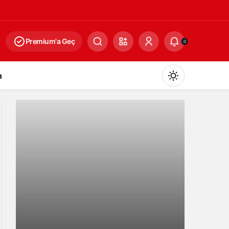
Premium'a Geç
0
n
Gündüz Modu
Gündüz modunu seçin.
Gece Modu
Gece modunu seçin.