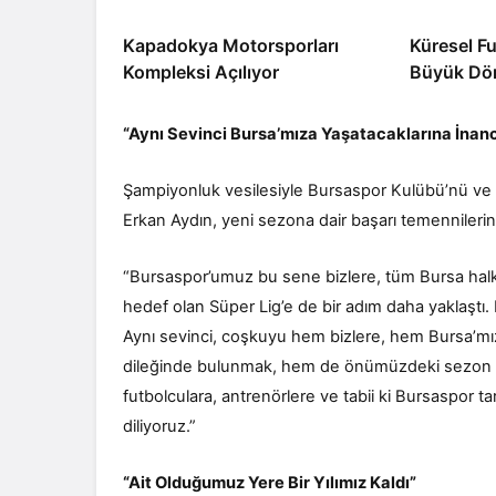
Kapadokya Motorsporları
Küresel F
Kompleksi Açılıyor
Büyük Dö
“Aynı Sevinci Bursa’mıza Yaşatacaklarına İnan
Şampiyonluk vesilesiyle Bursaspor Kulübü’nü ve
Erkan Aydın, yeni sezona dair başarı temennilerini
“Bursaspor’umuz bu sene bizlere, tüm Bursa halkın
hedef olan Süper Lig’e de bir adım daha yaklaştı. 
Aynı sevinci, coşkuyu hem bizlere, hem Bursa’mız
dileğinde bulunmak, hem de önümüzdeki sezon içi
futbolculara, antrenörlere ve tabii ki Bursaspor 
diliyoruz.”
“Ait Olduğumuz Yere Bir Yılımız Kaldı”