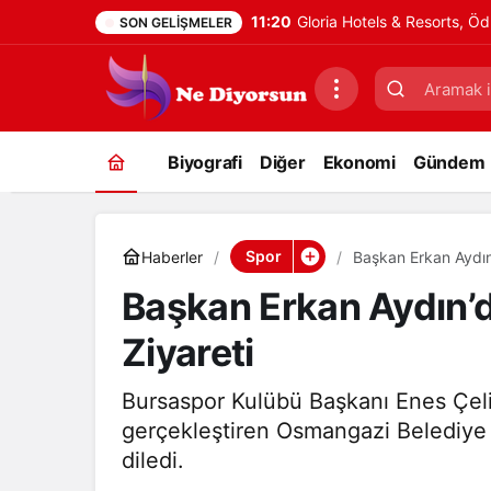
11:20
Gloria Hotels & Resorts, Öd
SON GELIŞMELER
Biyografi
Diğer
Ekonomi
Gündem
Spor
Haberler
Başkan Erkan Aydın
Başkan Erkan Aydın’d
Ziyareti
Bursaspor Kulübü Başkanı Enes Çelik
gerçekleştiren Osmangazi Belediye 
diledi.