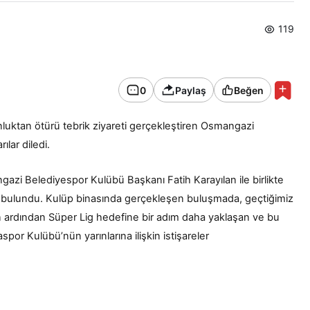
119
0
Paylaş
Beğen
uktan ötürü tebrik ziyareti gerçekleştiren Osmangazi
lar diledi.
zi Belediyespor Kulübü Başkanı Fatih Karayılan ile birlikte
e bulundu. Kulüp binasında gerçekleşen buluşmada, geçtiğimiz
n ardından Süper Lig hedefine bir adım daha yaklaşan ve bu
or Kulübü’nün yarınlarına ilişkin istişareler