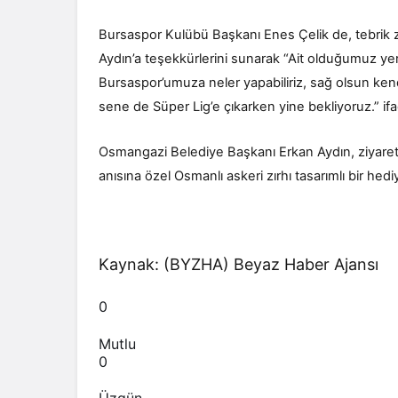
Bursaspor Kulübü Başkanı Enes Çelik de, tebrik 
Aydın’a teşekkürlerini sunarak “Ait olduğumuz yere b
Bursaspor’umuza neler yapabiliriz, sağ olsun kendil
sene de Süper Lig’e çıkarken yine bekliyoruz.” ifad
Osmangazi Belediye Başkanı Erkan Aydın, ziyare
anısına özel Osmanlı askeri zırhı tasarımlı bir hedi
Kaynak: (BYZHA) Beyaz Haber Ajansı
0
Mutlu
0