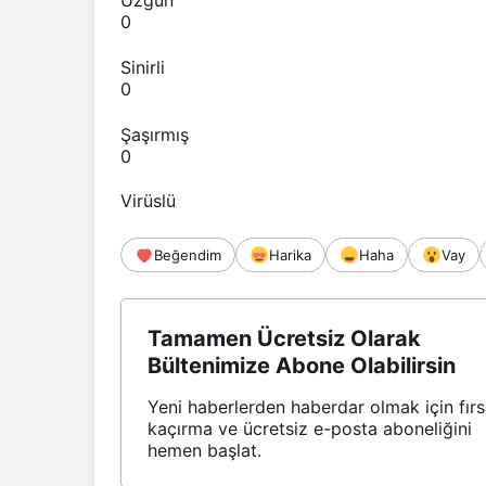
Üzgün
0
Sinirli
0
Şaşırmış
0
Virüslü
Beğendim
Harika
Haha
Vay
Tamamen Ücretsiz Olarak
Bültenimize Abone Olabilirsin
Yeni haberlerden haberdar olmak için fırs
kaçırma ve ücretsiz e-posta aboneliğini
hemen başlat.