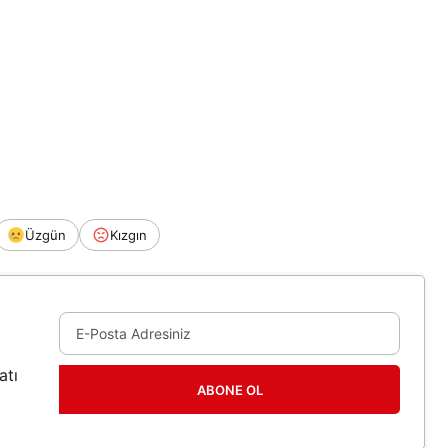
Üzgün
Kızgın
atı
ABONE OL