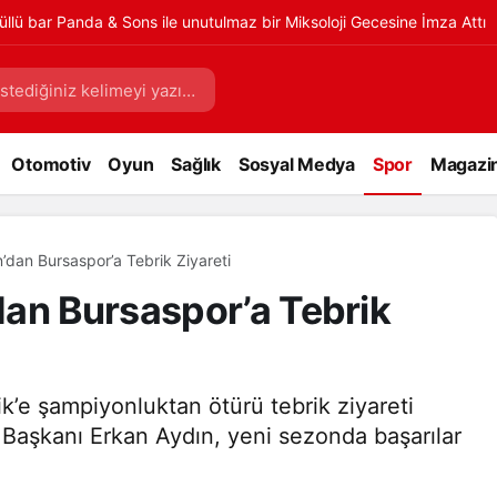
üllü bar Panda & Sons ile unutulmaz bir Miksoloji Gecesine İmza Attı
Otomotiv
Oyun
Sağlık
Sosyal Medya
Spor
Magazi
’dan Bursaspor’a Tebrik Ziyareti
an Bursaspor’a Tebrik
’e şampiyonluktan ötürü tebrik ziyareti
Başkanı Erkan Aydın, yeni sezonda başarılar