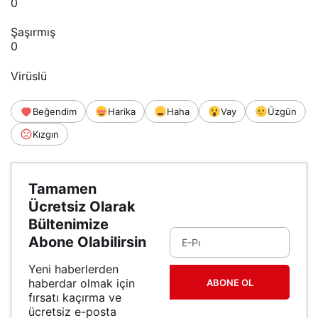
0
Şaşırmış
0
Virüslü
Beğendim
Harika
Haha
Vay
Üzgün
Kızgın
Tamamen
Ücretsiz Olarak
Bültenimize
Abone Olabilirsin
Yeni haberlerden
haberdar olmak için
ABONE OL
fırsatı kaçırma ve
ücretsiz e-posta