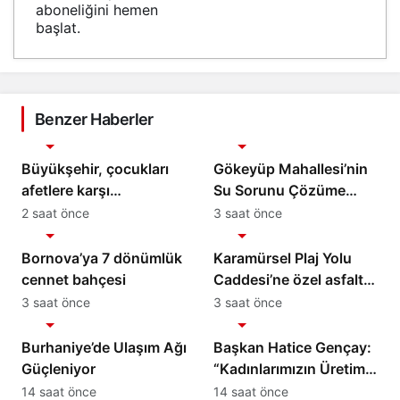
aboneliğini hemen
başlat.
Benzer Haberler
Gündem
Gündem
Büyükşehir, çocukları
Gökeyüp Mahallesi’nin
afetlere karşı
Su Sorunu Çözüme
bilinçlendiriyor
Kavuşturuldu
2 saat önce
3 saat önce
Gündem
Gündem
Bornova’ya 7 dönümlük
Karamürsel Plaj Yolu
cennet bahçesi
Caddesi’ne özel asfalt
dokunuşu
3 saat önce
3 saat önce
Gündem
Gündem
Burhaniye’de Ulaşım Ağı
Başkan Hatice Gençay:
Güçleniyor
“Kadınlarımızın Üretim
Gücünü Destekliyoruz”
14 saat önce
14 saat önce