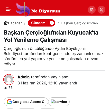
Başkan
0
Paylaş
Çerçioğlu’ndan
Gündem
Haberler
Başkan Çerçioğlu’ndan
Kuyucak’ta Yol Yenileme
Başkan Çerçioğlu’ndan Kuyucak’ta
Çalışması
Kuyucak’ta Yol
Yol Yenileme Çalışması
Yenileme Çalışması
Çerçioğlu’nun öncülüğünde Aydın Büyükşehir
Belediyesi tarafından kent genelinde eş zamanlı olarak
sürdürülen yol yapım ve yenileme çalışmaları devam
ediyor.
Admin
tarafından yayınlandı
8 Haziran 2026, 12:10
yayınlandı
76
Google'da Abone Ol