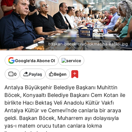
baskan-bocek-oruc-lokmasina-katildi.jpg
Google'da Abone Ol
0
Paylaş
Beğen
Antalya Büyükşehir Belediye Başkanı Muhittin
Böcek, Konyaaltı Belediye Başkanı Cem Kotan ile
birlikte Hacı Bektaş Veli Anadolu Kültür Vakfı
Antalya Kültür ve Cemevi’nde canlarla bir araya
geldi. Başkan Böcek, Muharrem ayı dolayısıyla
yas-ı matem orucu tutan canlara lokma