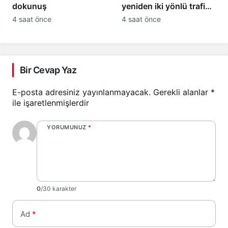
dokunuş
yeniden iki yönlü trafiğe
açıldı
4 saat önce
4 saat önce
Bir Cevap Yaz
E-posta adresiniz yayınlanmayacak.
Gerekli alanlar
*
ile işaretlenmişlerdir
YORUMUNUZ
*
0
/30 karakter
Ad
*