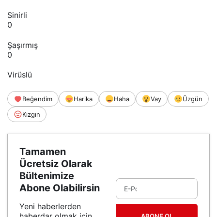
Sinirli
0
Şaşırmış
0
Virüslü
Beğendim
Harika
Haha
Vay
Üzgün
Kızgın
Tamamen
Ücretsiz Olarak
Bültenimize
Abone Olabilirsin
Yeni haberlerden
haberdar olmak için
ABONE OL