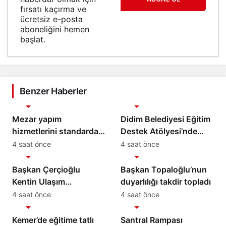
fırsatı kaçırma ve
ücretsiz e-posta
aboneliğini hemen
başlat.
Benzer Haberler
Gündem
Gündem
Mezar yapım
Didim Belediyesi Eğitim
hizmetlerini standarda
Destek Atölyesi’nde
bağlayacak iş birliği
Matematik Eğitimi
4 saat önce
4 saat önce
Gündem
Gündem
protokolü imzalandı
Başkan Çerçioğlu
Başkan Topaloğlu’nun
Kentin Ulaşım
duyarlılığı takdir topladı
Altyapısını Güçlendiren
4 saat önce
4 saat önce
Gündem
Gündem
Çalışmalarına Devam
Ediyor
Kemer’de eğitime tatlı
Santral Rampası