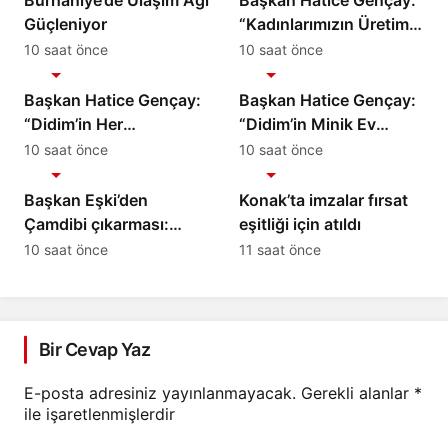
Burhaniye’de Ulaşım Ağı
Başkan Hatice Gençay:
Güçleniyor
“Kadınlarımızın Üretim
Gücünü Destekliyoruz”
10 saat önce
10 saat önce
Gündem
Gündem
Başkan Hatice Gençay:
Başkan Hatice Gençay:
“Didim’in Her
“Didim’in Minik Ev
Noktasında Gece
Sahiplerine Sahip
10 saat önce
10 saat önce
Gündem
Gündem
Gündüz Sahadayız”
Çıkmaya Devam
Edeceğiz”
Başkan Eşki’den
Konak’ta imzalar fırsat
Çamdibi çıkarması:
eşitliği için atıldı
“Halkımızın içinde,
10 saat önce
11 saat önce
Bornova’nın
hizmetindeyiz”
Bir Cevap Yaz
E-posta adresiniz yayınlanmayacak.
Gerekli alanlar
*
ile işaretlenmişlerdir