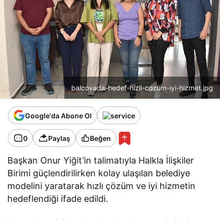
balcovada-hedef-hizli-cozum-iyi-hizmet.jpg
Google'da Abone Ol
0
Paylaş
Beğen
Başkan Onur Yiğit’in talimatıyla Halkla İlişkiler
Birimi güçlendirilirken kolay ulaşılan belediye
modelini yaratarak hızlı çözüm ve iyi hizmetin
hedeflendiği ifade edildi.