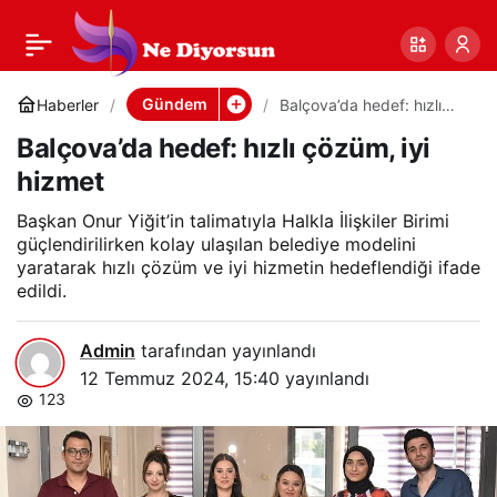
Balçova’da hedef: hızlı
0
Paylaş
çözüm, iyi hizmet
Gündem
Haberler
Balçova’da hedef: hızlı
çözüm, iyi hizmet
Balçova’da hedef: hızlı çözüm, iyi
hizmet
Başkan Onur Yiğit’in talimatıyla Halkla İlişkiler Birimi
güçlendirilirken kolay ulaşılan belediye modelini
yaratarak hızlı çözüm ve iyi hizmetin hedeflendiği ifade
edildi.
Admin
tarafından yayınlandı
12 Temmuz 2024, 15:40
yayınlandı
123